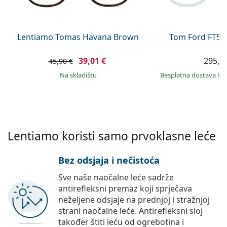
Persol
Prada
Lentiamo Tomas Havana Brown
Tom Ford FT59
Sve marke sunčanih naočala
39,01 €
295,9
45,90 €
na skladištu
Besplatna dostava
&
Lentiamo koristi samo prvoklasne leće
Bez odsjaja i nečistoća
Sve naše naočalne leće sadrže
antirefleksni premaz koji sprječava
neželjene odsjaje na prednjoj i stražnjoj
strani naočalne leće. Antirefleksni sloj
također štiti leću od ogrebotina i