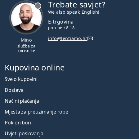
Trebate savjet?
je offline
We also speak English!
E-trgovina
pon-pet: 8-18
info@lentiamo.hr
Mino
služba za
korisnike
Kupovina online
Sve o kupovini
Dostava
Načini plaćanja
Mjesta za preuzimanje robe
Poklon bon
Uvjeti poslovanja