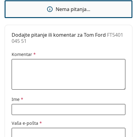
Dodaci
Nema pitanja...
Kutijica:
Da
Krpa za
Da
čišćenje:
Dodajte pitanje ili komentar za Tom Ford
FT5401
045 51
Ostalo
Spol:
Unisex
Komentar
*
Kategorija:
Dioptrijske naočale
Marka:
Tom Ford
Kod:
FT5401 045 51
Ime
*
Vaša e-pošta
*