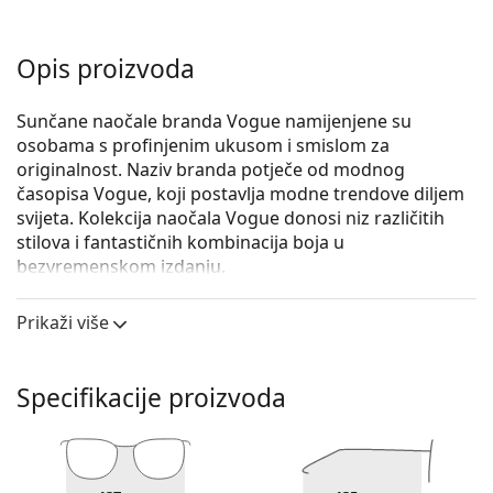
Opis proizvoda
Sunčane naočale branda Vogue namijenjene su
osobama s profinjenim ukusom i smislom za
originalnost. Naziv branda potječe od modnog
časopisa Vogue, koji postavlja modne trendove diljem
svijeta. Kolekcija naočala Vogue donosi niz različitih
stilova i fantastičnih kombinacija boja u
bezvremenskom izdanju.
Vogue 0VO 2943SB W44/11 55
su ženske sunčane
Prikaži više
naočale.
Iskoristite značajku virtualnog isprobavanja i
pogledajte kako izgledate sa sunčanim naočalama.
Specifikacije proizvoda
Okvir naočala
Crna boja okvira savršeno pristaje uz hladne nijanse
puti i sa svijetlosmeđom, crnom ili svijetlo