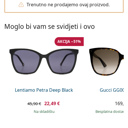
Persol
Trenutno ne prodajemo ovaj proizvod.
Prada
Moglo bi vam se svidjeti i ovo
Sve marke sunčanih naočala
AKCIJA −51%
Lentiamo Petra Deep Black
Gucci GG002
22,49 €
169,9
45,90 €
na skladištu
Besplatna dostava