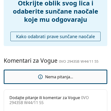
Otkrijte oblik svog lica i
Fleksibilni
Ne
zglob:
odaberite sunčane naočale
Dodaci
koje mu odgovaraju
Kutijica:
Da
Krpa za
Da
Kako odabrati prave sunčane naočale
čišćenje:
Ostalo
Spol:
Ženske
Komentari za Vogue
Kategorija:
Sunčane naočale
0VO 2943SB W44/11 55
Marka:
Vogue
Nema pitanja...
Upotreba:
Moda
Kod:
0VO 2943SB W44/11 55
Dodajte pitanje ili komentar za Vogue
0VO
2943SB W44/11 55