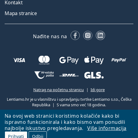
Kontakt
Mapa stranice
Facebooku
Instagramu
LinkedIn
Nađite nas na
Natrag na početnu stranicu
Idi gore
Lentiamo.hr je u vlasništvu i upravljanju tvrtke Lentiamo s.r.o., Češka
Republika
S vama smo već 18 godina.
Na ovoj web stranici koristimo kolačiće kako bi
ispravno funkcionirala i kako bismo vam ponudili
najbolje iskustvo pregledavanja.
Više informacija
Prihvati
Odbij