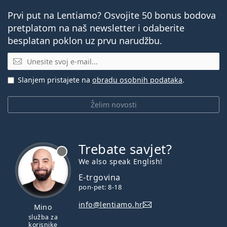
Prvi put na Lentiamo? Osvojite 50 bonus bodova
pretplatom na naš newsletter i odaberite
besplatan poklon uz prvu narudžbu.
E-mail
Slanjem pristajete na
obradu osobnih podataka
.
Želim novosti
Trebate savjet?
je offline
We also speak English!
E-trgovina
pon-pet: 8-18
info@lentiamo.hr
Mino
služba za
korisnike