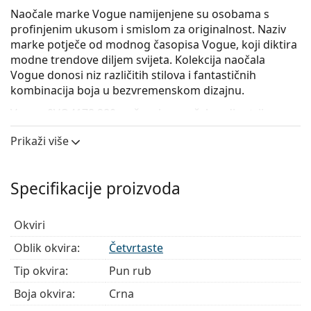
Naočale marke Vogue namijenjene su osobama s
profinjenim ukusom i smislom za originalnost. Naziv
marke potječe od modnog časopisa Vogue, koji diktira
modne trendove diljem svijeta. Kolekcija naočala
Vogue donosi niz različitih stilova i fantastičnih
kombinacija boja u bezvremenskom dizajnu.
Vogue 0VO4178 280
su ženske naočale s dioptrijom.
Iskoristite značajku virtualnog isprobavanja i
Prikaži više
pogledajte kako izgledate s naočalama.
Okvir naočala
Specifikacije proizvoda
Crna boja okvira savršeno pristaje uz hladne nijanse
puti i sa svijetlosmeđom, crnom ili svijetlo
Okviri
plavom kosom.
Četvrtasti okviri idealan su izbor ako imate okrugli,
Oblik okvira:
Četvrtaste
ovalni ili trokutasti oblik lica.
Tip okvira:
Pun rub
Okvir naočala izrađen je od metala koji dobro drži
oblik i nudi visoku čvrstoću i jedinstven izgled.
Boja okvira:
Crna
Cijeli okviri su najčešći tip okvira, sastoje se od