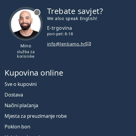
Trebate savjet?
je offline
We also speak English!
E-trgovina
pon-pet: 8-18
info@lentiamo.hr
Mino
služba za
korisnike
Kupovina online
Sve o kupovini
Dostava
Načini plaćanja
Mjesta za preuzimanje robe
Poklon bon