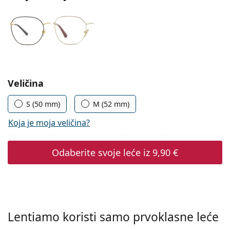
Persol
Prada
Sve marke sunčanih naočala
Odaberite parametre
Veličina
S (50 mm)
M (52 mm)
Koja je moja veličina?
Odaberite svoje leće iz
9,90 €
Lentiamo koristi samo prvoklasne leće