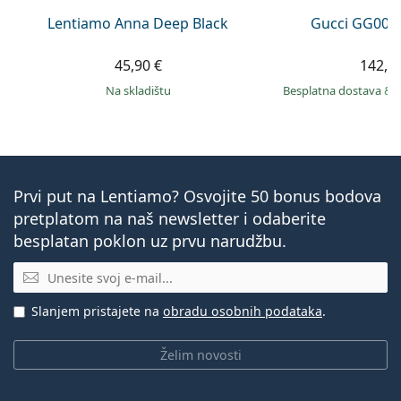
Lentiamo Anna Deep Black
Gucci GG002
45,90 €
142,9
na skladištu
Besplatna dostava
&
Prvi put na Lentiamo? Osvojite 50 bonus bodova
pretplatom na naš newsletter i odaberite
besplatan poklon uz prvu narudžbu.
E-mail
Slanjem pristajete na
obradu osobnih podataka
.
Želim novosti