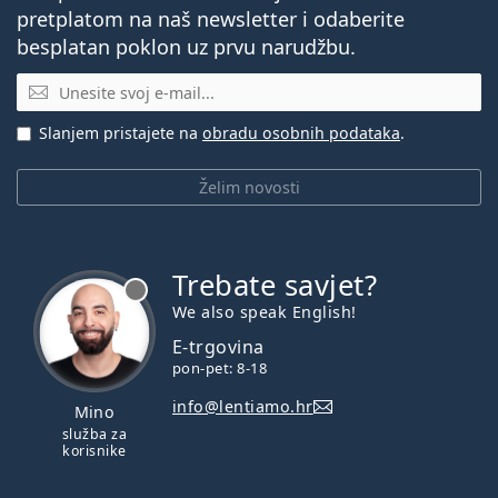
pretplatom na naš newsletter i odaberite
besplatan poklon uz prvu narudžbu.
E-mail
Slanjem pristajete na
obradu osobnih podataka
.
Želim novosti
Trebate savjet?
je offline
We also speak English!
E-trgovina
pon-pet: 8-18
info@lentiamo.hr
Mino
služba za
korisnike