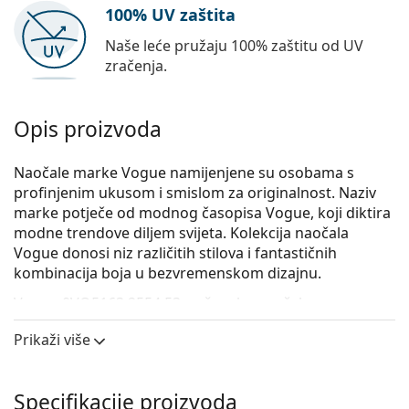
100% UV zaštita
Naše leće pružaju 100% zaštitu od UV
zračenja.
Opis proizvoda
Naočale marke Vogue namijenjene su osobama s
profinjenim ukusom i smislom za originalnost. Naziv
marke potječe od modnog časopisa Vogue, koji diktira
modne trendove diljem svijeta. Kolekcija naočala
Vogue donosi niz različitih stilova i fantastičnih
kombinacija boja u bezvremenskom dizajnu.
Vogue 0VO5163 2554 53
su ženske naočale s
dioptrijom.
Prikaži više
Okvir naočala
Ružičasta boja okvira savršeno pristaje uz hladne
Specifikacije proizvoda
nijanse puti i sa svijetlosmeđom ili svijetlo