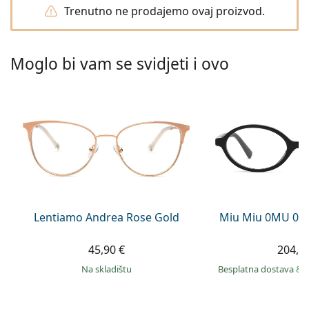
Persol
Trenutno ne prodajemo ovaj proizvod.
Prada
Moglo bi vam se svidjeti i ovo
Sve marke sunčanih naočala
Lentiamo Andrea Rose Gold
Miu Miu 0MU 01
45,90 €
204,9
na skladištu
Besplatna dostava
&