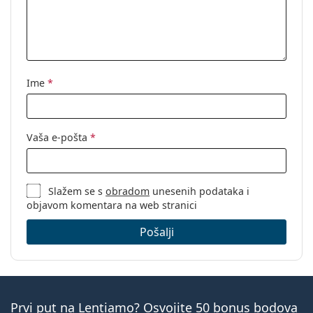
Marka:
Vogue
Kod:
0VO5163 2554 53
Ime
*
Vaša e-pošta
*
Slažem se s
obradom
unesenih podataka i
objavom komentara na web stranici
Pošalji
Prvi put na Lentiamo? Osvojite 50 bonus bodova