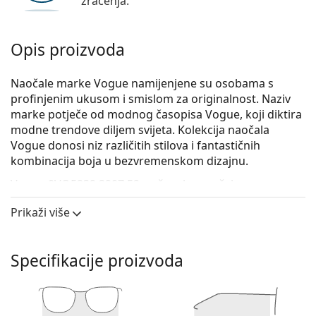
zračenja.
Opis proizvoda
Naočale marke Vogue namijenjene su osobama s
profinjenim ukusom i smislom za originalnost. Naziv
marke potječe od modnog časopisa Vogue, koji diktira
modne trendove diljem svijeta. Kolekcija naočala
Vogue donosi niz različitih stilova i fantastičnih
kombinacija boja u bezvremenskom dizajnu.
Vogue 0VO5239 2907 52
su ženske naočale s
dioptrijom.
Prikaži više
Iskoristite značajku virtualnog isprobavanja i
pogledajte kako izgledate s naočalama.
Specifikacije proizvoda
Okvir naočala
Smeđa boja okvira savršeno pristaje uz tople
nijanse puti i sa svijetlosmeđom, crnom ili