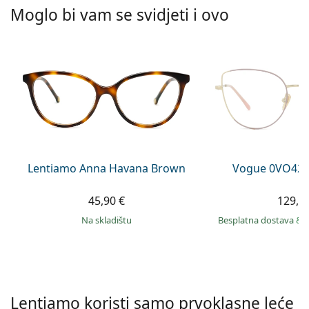
Persol
Moglo bi vam se svidjeti i ovo
Prada
Sve marke sunčanih naočala
Lentiamo Anna Havana Brown
Vogue 0VO429
45,90 €
129,9
na skladištu
Besplatna dostava
&
Lentiamo koristi samo prvoklasne leće