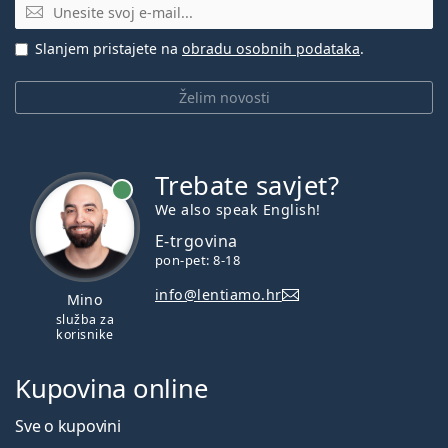
E-mail
Slanjem pristajete na
obradu osobnih podataka
.
Želim novosti
Trebate savjet?
je online
We also speak English!
E-trgovina
pon-pet: 8-18
info@lentiamo.hr
Mino
služba za
korisnike
Kupovina online
Sve o kupovini