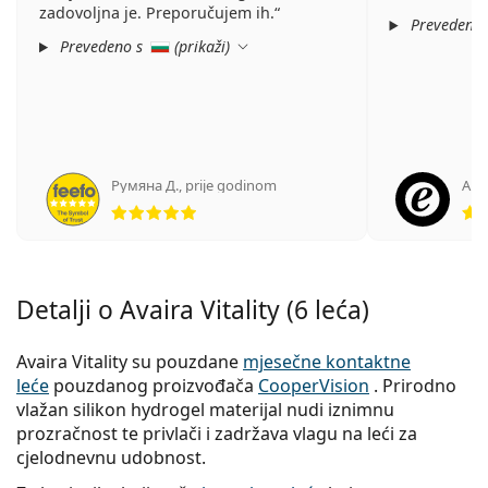
zadovoljna je. Preporučujem ih.
Prevedeno
Prevedeno s
(
prikaži
)
Румяна Д.
,
prije godinom
Ano
ocjena 5 od 5
Detalji o Avaira Vitality (6 leća)
Avaira Vitality su pouzdane
mjesečne kontaktne
leće
pouzdanog proizvođača
CooperVision
. Prirodno
vlažan silikon hydrogel materijal nudi iznimnu
prozračnost te privlači i zadržava vlagu na leći za
cjelodnevnu udobnost.