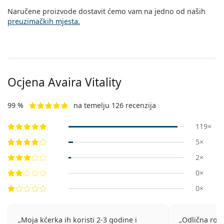
Naručene proizvode dostavit ćemo vam na jedno od naših
preuzimačkih mjesta.
Ocjena Avaira Vitality
99 %
na temelju 126 recenzija
119×
5×
2×
0×
0×
Moja kćerka ih koristi 2-3 godine i
Odlična roba