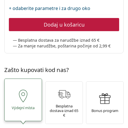
Persol
+ odaberite parametre i za drugo oko
Prada
Dodaj u košaricu
Sve marke sunčanih naočala
Besplatna dostava za narudžbe iznad 65 €
Za manje narudžbe, poštarina počinje od 2,99 €
Zašto kupovati kod nas?
Besplatna
Výdejní místa
dostava iznad 65
Bonus program
€