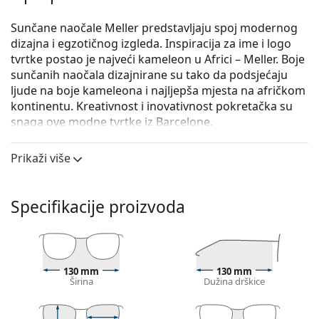
Sunčane naočale Meller predstavljaju spoj modernog
dizajna i egzotičnog izgleda. Inspiracija za ime i logo
tvrtke postao je najveći kameleon u Africi – Meller. Boje
sunčanih naočala dizajnirane su tako da podsjećaju
ljude na boje kameleona i najljepša mjesta na afričkom
kontinentu. Kreativnost i inovativnost pokretačka su
snaga ove modne tvrtke iz Barcelone.
Meller Endo Gold Carbon
su unisex sunčane naočale.
Prikaži više
Okvir naočala
Zlatna boja okvira savršeno pristaje uz tople nijanse
Specifikacije proizvoda
puti i s tamnosmeđom kosom.
Četvrtasti okviri sunčanih naočala
idealan su izbor
ako imate okrugli, ovalni ili trokutasti oblik lica.
Okvir sunčanih naočala izrađen je od metala koji
dobro drži oblik i pruža visoku stabilnost.
130 mm
130 mm
Širina
Dužina drškice
Podesivi nosni jastučići omogućuju lagano
podešavanje položaja i sjedenja naočala. Nosni
jastučići se prilagođavaju obliku nosa i tako