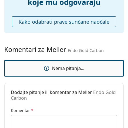
Krpa za
Da
koje mu odgovaraju
čišćenje:
Ostalo
Kako odabrati prave sunčane naočale
Spol:
Unisex
Kategorija:
Sunčane naočale
Marka:
Meller
Komentari za Meller
Endo Gold Carbon
Upotreba:
Moda
Kod:
Endo Gold Carbon
Nema pitanja...
Dodajte pitanje ili komentar za Meller
Endo Gold
Carbon
Komentar
*