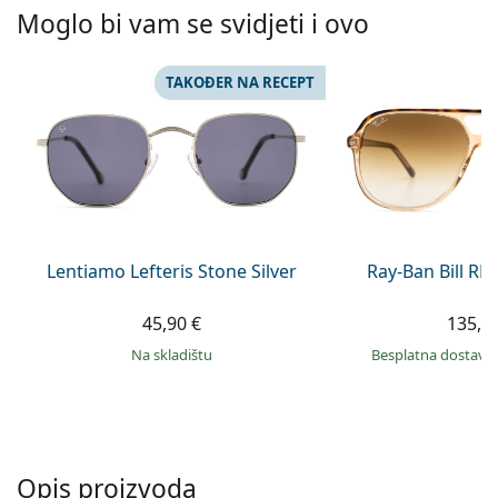
Persol
Moglo bi vam se svidjeti i ovo
Prada
TAKOĐER NA RECEPT
Sve marke sunčanih naočala
Lentiamo Lefteris Stone Silver
Ray-Ban Bill R
45,90 €
135,9
na skladištu
Besplatna dostava
Opis proizvoda