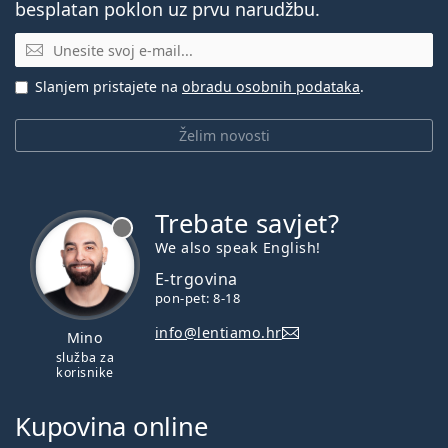
besplatan poklon uz prvu narudžbu.
E-mail
Slanjem pristajete na
obradu osobnih podataka
.
Želim novosti
Trebate savjet?
je offline
We also speak English!
E-trgovina
pon-pet: 8-18
info@lentiamo.hr
Mino
služba za
korisnike
Kupovina online