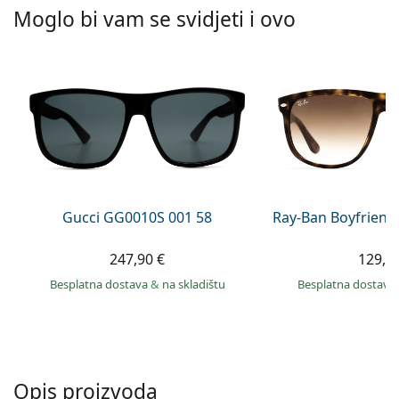
Persol
Moglo bi vam se svidjeti i ovo
Prada
Sve marke sunčanih naočala
Gucci GG0010S 001 58
Ray-Ban Boyfriend
247,90 €
129,9
Besplatna dostava
&
na skladištu
Besplatna dostava
Opis proizvoda