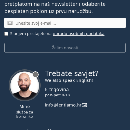
pretplatom na naš newsletter i odaberite
besplatan poklon uz prvu narudžbu.
E-mail
Slanjem pristajete na
obradu osobnih podataka
.
Želim novosti
Trebate savjet?
je offline
We also speak English!
E-trgovina
pon-pet: 8-18
info@lentiamo.hr
Mino
služba za
korisnike