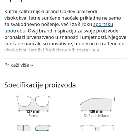
Kultni kalifornijski brand Oakley proizvodi
visokokvalitetne sunčane naočale prikladne ne samo
za svakodnevno nošenje, već i za široku
sportsku
upotrebu
. Ovaj brand inspiraciju za svoje proizvode
pronalazi prvenstveno u znanosti i umjetnosti. Njegove
sunčane naočale su inovativne, moderne i izrađene od
visokokvalitetnih i funkcionalnih materijala.
Oakley Frogskins OO 9013 F6 55
su muške sunčane
Prikaži više
naočale.
Iskoristite značajku virtualnog isprobavanja i
pogledajte kako izgledate sa sunčanim naočalama.
Specifikacije proizvoda
Okvir naočala
Plava boja okvira savršeno pristaje uz hladne
nijanse puti i sa svijetlosmeđom, crnom ili svijetlo
127 mm
139 mm
plavom kosom.
Širina
Dužina drškice
Četvrtasti okviri sunčanih naočala
idealan su izbor
ako imate okrugli, ovalni ili trokutasti oblik lica.