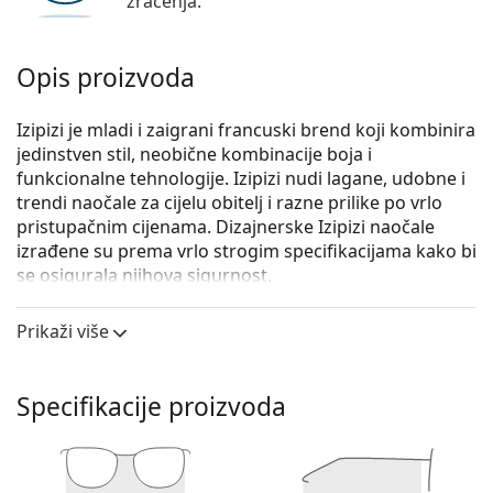
zračenja.
Opis proizvoda
Izipizi je mladi i zaigrani francuski brend koji kombinira
jedinstven stil, neobične kombinacije boja i
funkcionalne tehnologije. Izipizi nudi lagane, udobne i
trendi naočale za cijelu obitelj i razne prilike po vrlo
pristupačnim cijenama. Dizajnerske Izipizi naočale
izrađene su prema vrlo strogim specifikacijama kako bi
se osigurala njihova sigurnost.
Izipizi Screen #D Light Tortoise
su unisex naočale s
Prikaži više
dioptrijom.
Iskoristite značajku virtualnog isprobavanja i
pogledajte kako izgledate s naočalama.
Specifikacije proizvoda
Okvir naočala
Smeđa boja okvira savršeno pristaje uz tople