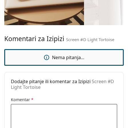
Veličina:
S
Širina:
126 mm
Dužina drškice:
149 mm
Širina mosta:
20 mm
Komentari za Izipizi
Težina:
140 g
Screen #D Light Tortoise
Prilagodljivi
Ne
jastučići za nos:
Nema pitanja...
Fleksibilni
Da
zglob:
Dodaci
Dodajte pitanje ili komentar za Izipizi
Screen #D
Light Tortoise
Kutijica:
Ne
Krpa za
Ne
Komentar
*
čišćenje:
Ostalo
Spol:
Unisex