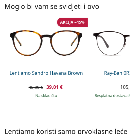
Persol
Moglo bi vam se svidjeti i ovo
Prada
AKCIJA −15%
Sve marke sunčanih naočala
Lentiamo Sandro Havana Brown
Ray-Ban 0RX
39,01 €
105,9
45,90 €
na skladištu
Besplatna dostava
&
Lentiamo koristi samo prvoklasne leće