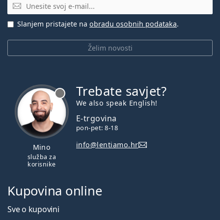
E-mail
Slanjem pristajete na
obradu osobnih podataka
.
Želim novosti
Trebate savjet?
je offline
We also speak English!
E-trgovina
pon-pet: 8-18
info@lentiamo.hr
Mino
služba za
korisnike
Kupovina online
Sve o kupovini