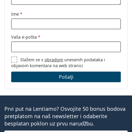
Kategorija:
Dioptrijske naočale
Naočale s filterom plave svjetlosti
Ime
*
Marka:
Izipizi
Kod:
Screen #D Light Tortoise
Vaša e-pošta
*
Slažem se s
obradom
unesenih podataka i
objavom komentara na web stranici
Pošalji
Prvi put na Lentiamo? Osvojite 50 bonus bodova
pretplatom na naš newsletter i odaberite
besplatan poklon uz prvu narudžbu.