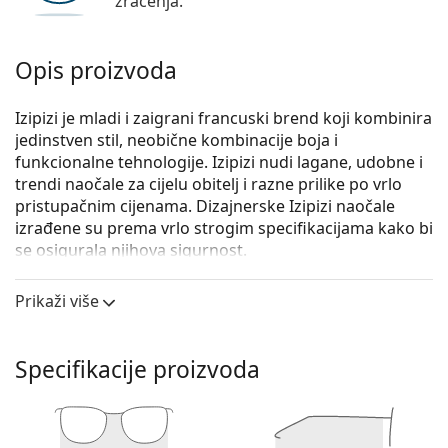
zračenja.
Opis proizvoda
Izipizi je mladi i zaigrani francuski brend koji kombinira
jedinstven stil, neobične kombinacije boja i
funkcionalne tehnologije. Izipizi nudi lagane, udobne i
trendi naočale za cijelu obitelj i razne prilike po vrlo
pristupačnim cijenama. Dizajnerske Izipizi naočale
izrađene su prema vrlo strogim specifikacijama kako bi
se osigurala njihova sigurnost.
Izipizi Screen #E Light Tortoise
su unisex naočale s
Prikaži više
dioptrijom.
Iskoristite značajku virtualnog isprobavanja i
pogledajte kako izgledate s naočalama.
Specifikacije proizvoda
Okvir naočala
Smeđa boja okvira savršeno pristaje uz tople