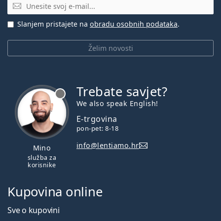
E-mail
Slanjem pristajete na
obradu osobnih podataka
.
Želim novosti
Trebate savjet?
je offline
We also speak English!
E-trgovina
pon-pet: 8-18
info@lentiamo.hr
Mino
služba za
korisnike
Kupovina online
Sve o kupovini