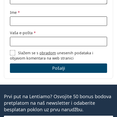
Kategorija:
Dioptrijske naočale
Naočale s filterom plave svjetlosti
Ime
*
Marka:
Izipizi
Kod:
Screen #E Light Tortoise
Vaša e-pošta
*
Slažem se s
obradom
unesenih podataka i
objavom komentara na web stranici
Pošalji
Prvi put na Lentiamo? Osvojite 50 bonus bodova
pretplatom na naš newsletter i odaberite
besplatan poklon uz prvu narudžbu.