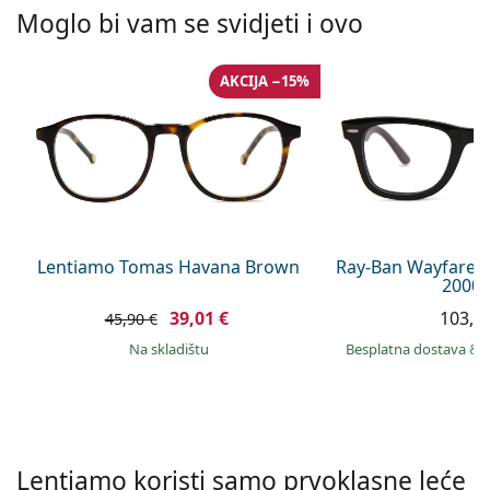
Persol
Moglo bi vam se svidjeti i ovo
Prada
AKCIJA −15%
Sve marke sunčanih naočala
Lentiamo Tomas Havana Brown
Ray-Ban Wayfarer
2000 
39,01 €
103,9
45,90 €
na skladištu
Besplatna dostava
&
Lentiamo koristi samo prvoklasne leće