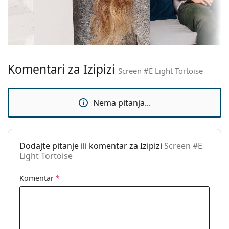
Veličina:
M
Širina:
130 mm
Dužina drškice:
150 mm
Širina mosta:
20 mm
Komentari za Izipizi
Težina:
135 g
Screen #E Light Tortoise
Prilagodljivi
Ne
jastučići za nos:
Nema pitanja...
Fleksibilni
Da
zglob:
Dodaci
Dodajte pitanje ili komentar za Izipizi
Screen #E
Light Tortoise
Kutijica:
Ne
Krpa za
Ne
Komentar
*
čišćenje:
Ostalo
Spol:
Unisex