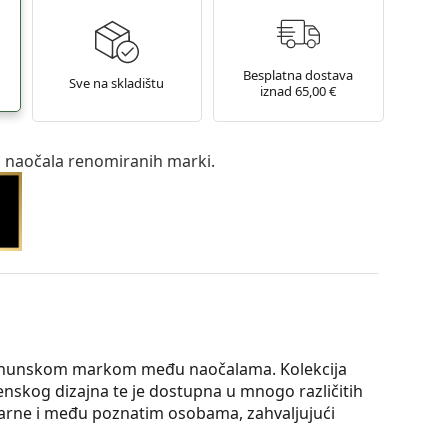
Besplatna dostava
Sve na skladištu
iznad 65,00 €
a naočala renomiranih marki.
vrhunskom markom među naočalama. Kolekcija
enskog dizajna te je dostupna u mnogo različitih
ularne i među poznatim osobama, zahvaljujući