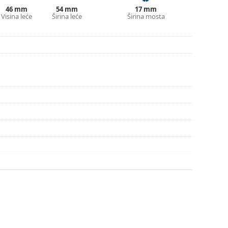
je i njegu naočala. Neki modeli umjesto krpe mogu
46 mm
54 mm
17 mm
Visina leće
Širina leće
Širina mosta
onašli više stilova ili provjerite naš
vodič za
pute za uporabu.