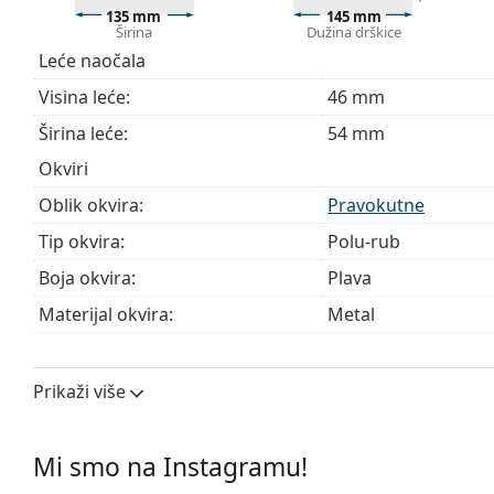
Krpa koja se nalazi u pakiranju idealna je za čišćen
135 mm
145 mm
sadržavati tekstilnu vrećicu.
Širina
Dužina drškice
Leće naočala
Istražite cijelu ponudu
dioptrijskih naočala
kako biste pr
kupnju naočala
ako trebate pomoć pri odabiru.
Visina leće:
46 mm
Ovo je medicinski proizvod. Prije uporabe pročitajte u
Širina leće:
54 mm
Okviri
Oblik okvira:
Pravokutne
Tip okvira:
Polu-rub
Boja okvira:
Plava
Materijal okvira:
Metal
Veličina:
M
Širina:
135 mm
Prikaži više
Dužina drškice:
145 mm
Širina mosta:
17 mm
Mi smo na Instagramu!