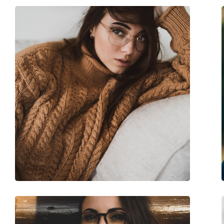
Težina:
170 g
Prilagodljivi jastučići za nos:
Da
Dodaci
Kutijica:
Da
Krpa za čišćenje:
Da
Ostalo
Spol:
Unisex
Kategorija:
Dioptrijske naočale
Marka:
Ray-Ban
Kod:
0RX6335 2947 54