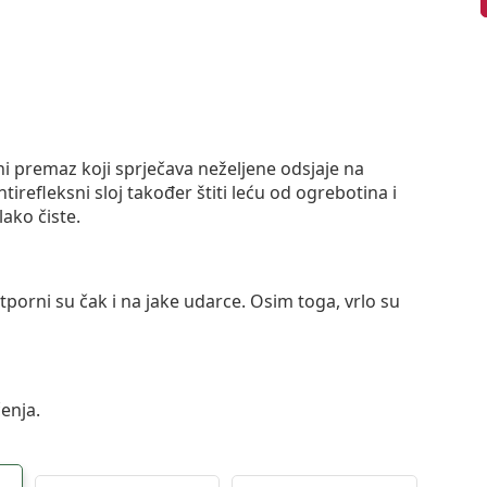
ni premaz koji sprječava neželjene odsjaje na
ntirefleksni sloj također štiti leću od ogrebotina i
lako čiste.
otporni su čak i na jake udarce. Osim toga, vrlo su
enja.