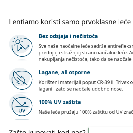
Lentiamo koristi samo prvoklasne leće
Bez odsjaja i nečistoća
Sve naše naočalne leće sadrže antirefleks
prednjoj i stražnjoj strani naočalne leće. A
nakupljanja nečistoća, tako da se naočale 
Lagane, ali otporne
Korišteni materijali poput CR-39 ili Trivex 
lagani i zato se naočale udobno nose.
100% UV zaštita
Naše leće pružaju 100% zaštitu od UV zrač
Zašto kupovati kod nas?