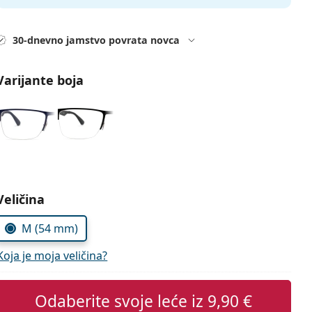
30-dnevno jamstvo povrata novca
Varijante boja
Odaberite parametre
Veličina
M (54 mm)
Koja je moja veličina?
Odaberite svoje leće iz
9,90 €