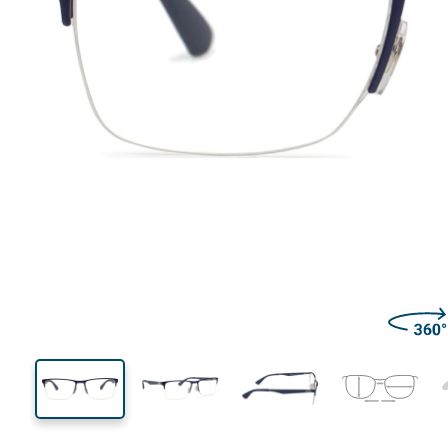
135 mm
Širina
Širina
leće
46 mm
54 mm
Visina leće
Širina leće