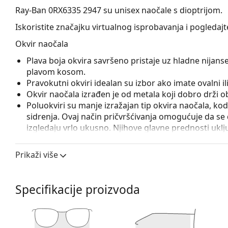
Ray-Ban 0RX6335 2947
su unisex naočale s dioptrijom.
Iskoristite značajku virtualnog isprobavanja i pogledaj
Okvir naočala
Plava boja okvira savršeno pristaje uz hladne nijanse 
plavom kosom.
Pravokutni okviri idealan su izbor ako imate ovalni ili 
Okvir naočala izrađen je od metala koji dobro drži obl
Poluokviri su manje izražajan tip okvira naočala, k
sidrenja. Ovaj način pričvršćivanja omogućuje da se 
izgledaju vrlo ukusno. Njihove glavne prednosti uklj
nedostajućem dijelu okulara, dovoljnu čvrstoću. Za 
leće s visokim indeksom loma, tj. stanjenje varijante 
Prikaži više
Podesivi nosni jastučići omogućuju lagano podešavanj
prilagođavaju obliku nosa i tako osiguravaju veći k
uvijek treba obaviti iskusni optičar kako bi se izbjeg
Specifikacije proizvoda
Pribor
Naočale isporučujemo s originalnom futrolom. Boja f