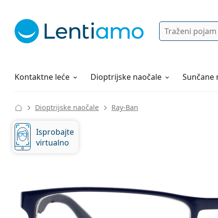
Pretraga
Prijava
Web navigacija
Otopine za leće
Sve o kupovini
Kontaktne leće
Dioptrijske naočale
Sunčane 
Dioptrijske naočale
Ray-Ban
Isprobajte
virtualno