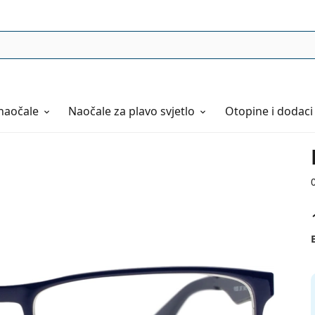
naočale
Naočale
za plavo svjetlo
Otopine i dodaci