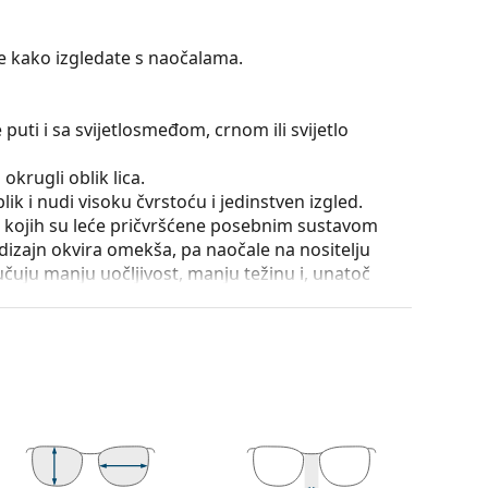
te kako izgledate s naočalama.
puti i sa svijetlosmeđom, crnom ili svijetlo
okrugli oblik lica.
ik i nudi visoku čvrstoću i jedinstven izgled.
od kojih su leće pričvršćene posebnim sustavom
dizajn okvira omekša, pa naočale na nositelju
učuju manju uočljivost, manju težinu i, unatoč
ovu vrstu okvira posebno su prikladne plastične
s indeksom iznad 1,5, ili poseban materijal Trivex.
e položaja i sjedenja naočala. Nosni jastučići se
omfor pri nošenju. Podešavanje nosnih jastučića
la oštećenja ili lom zbog nestručne manipulacije.
utrole i njena izvedba mogu se razlikovati.