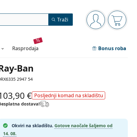
Navigacijska ploča
Traži
ste prijavljeni
Košarica
rasprodaja
Bonus roba
Ray-Ban
0RX6335 2947 54
103,90 €
Posljednji komad na skladištu
Besplatna dostava!
Okviri na skladištu.
Gotove naočale šaljemo od
14. 08.