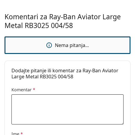
Kategorija:
Sunčane naočale
Marka:
Ray-Ban
Komentari za Ray-Ban Aviator Large
Upotreba:
Moda
Metal RB3025 004/58
Kod:
RB3025 004/58 58
Dostupno na
Ne
Nema pitanja...
recept:
Dodajte pitanje ili komentar za Ray-Ban Aviator
Large Metal RB3025 004/58
Komentar
*
Ime
*