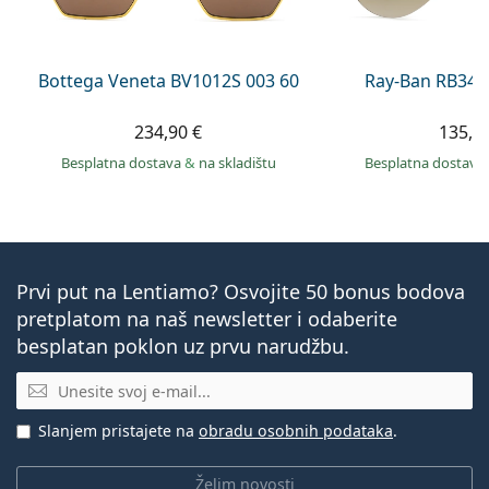
Bottega Veneta BV1012S 003 60
Ray-Ban RB344
234,90 €
135,9
Besplatna dostava
&
na skladištu
Besplatna dostava
Prvi put na Lentiamo? Osvojite 50 bonus bodova
pretplatom na naš newsletter i odaberite
besplatan poklon uz prvu narudžbu.
E-mail
Slanjem pristajete na
obradu osobnih podataka
.
Želim novosti