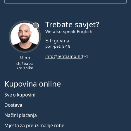
Trebate savjet?
je offline
We also speak English!
E-trgovina
pon-pet: 8-18
info@lentiamo.hr
Mino
služba za
korisnike
Kupovina online
Sve o kupovini
Dostava
Načini plaćanja
Mjesta za preuzimanje robe