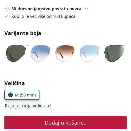
Persol
30-dnevno jamstvo povrata novca
Prada
Kupilo je već više od 100 kupaca
Sve marke sunčanih naočala
Varijante boja
Odaberite parametre
Veličina
M (58 mm)
Koja je moja veličina?
Dodaj u košaricu