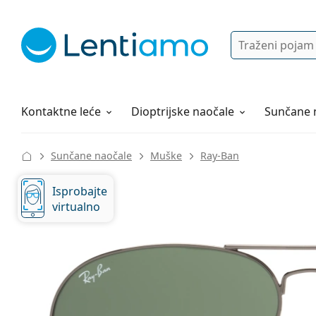
Pretraga
Prijava
Web navigacija
Otopine za leće
Sve o kupovini
Kontaktne leće
Dioptrijske naočale
Sunčane 
Sunčane naočale
Muške
Ray-Ban
Isprobajte
virtualno