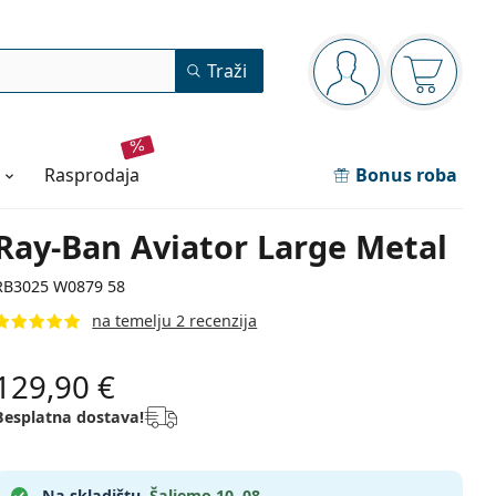
Navigacijska ploča
Traži
ste prijavljeni
Košarica
rasprodaja
Bonus roba
Ray-Ban Aviator Large Metal
RB3025 W0879 58
na temelju 2 recenzija
129,90 €
Besplatna dostava!
Na skladištu.
Šaljemo 10. 08.