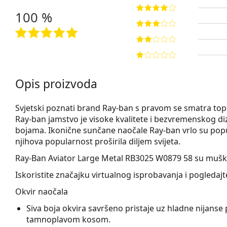
100 %
Opis proizvoda
Svjetski poznati brand Ray-ban s pravom se smatra t
Ray-ban jamstvo je visoke kvalitete i bezvremenskog diz
bojama. Ikonične sunčane naočale Ray-ban vrlo su popu
njihova popularnost proširila diljem svijeta.
Ray-Ban Aviator Large Metal RB3025 W0879 58
su muške
Iskoristite značajku virtualnog isprobavanja i pogleda
Okvir naočala
Siva boja okvira savršeno pristaje uz hladne nijanse p
tamnoplavom kosom.