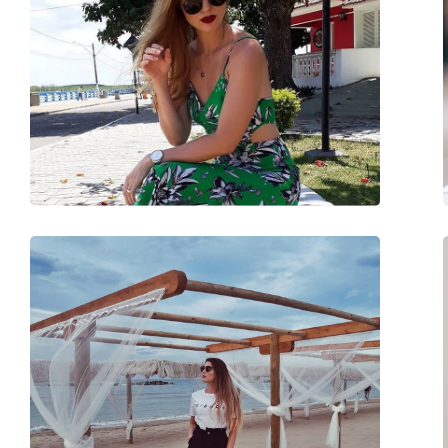
Širina:
140 mm
Dužina drškice:
135 mm
Širina mosta:
14 mm
Težina:
45 g
Prilagodljivi jastučići za nos:
Da
Dodaci
Kutijica:
Da
Krpa za čišćenje:
Da
Ostalo
Spol:
Muške
Kategorija:
Sunčane naočale
Marka:
Ray-Ban
Upotreba:
Moda
Kod:
RB3025 W0879 58