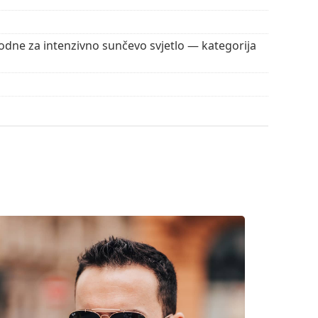
e pronaći više stilova omiljenih marki.
dne za intenzivno sunčevo svjetlo — kategorija