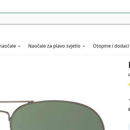
naočale
Naočale
za plavo svjetlo
Otopine i dodaci