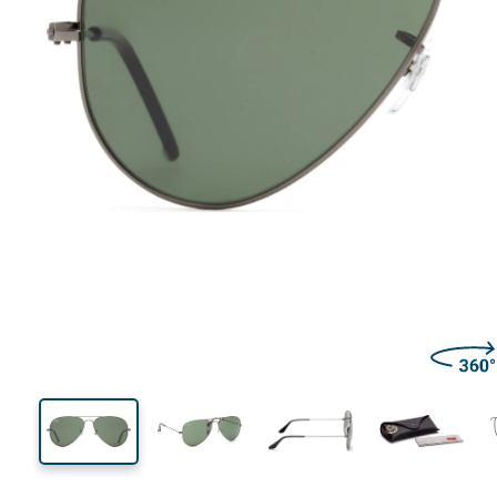
140 mm
Širina
Širina
leće
55 mm
58 mm
Visina leće
Širina leće