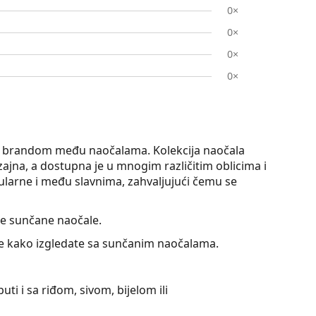
0×
0×
0×
0×
op brandom među naočalama. Kolekcija naočala
ajna, a dostupna je u mnogim različitim oblicima i
larne i među slavnima, zahvaljujući čemu se
 sunčane naočale.
jte kako izgledate sa sunčanim naočalama.
uti i sa riđom, sivom, bijelom ili