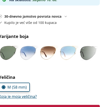
30-dnevno jamstvo povrata novca
Kupilo je već više od 100 kupaca
Varijante boja
Odaberite parametre
Veličina
M (58 mm)
Koja je moja veličina?