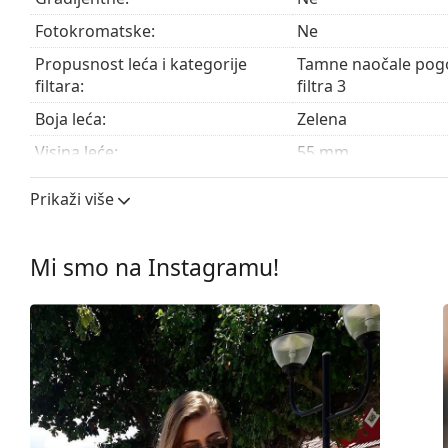
Fotokromatske:
Ne
Pogledajte cijelu ponudu
sunčanih naočala
, gdje možet
Propusnost leća i kategorije
Tamne naočale pogo
filtara:
filtra 3
Boja leća:
Zelena
Visina leće:
55 mm
Širina leće:
58 mm
Prikaži više
Materijal leća:
Mineralno staklo
UV filtar 400:
Da
Mi smo na Instagramu!
Okviri
Oblik okvira:
Pilot
Boja okvira:
Siva
Materijal okvira:
Metal
Veličina:
M