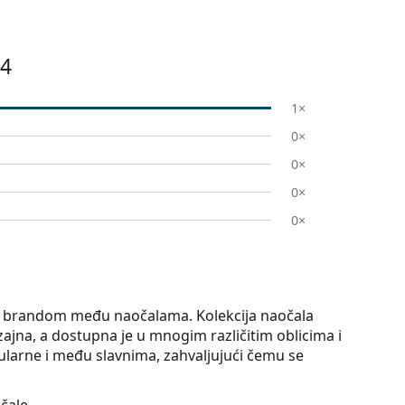
54
1×
0×
0×
0×
0×
op brandom među naočalama. Kolekcija naočala
ajna, a dostupna je u mnogim različitim oblicima i
larne i među slavnima, zahvaljujući čemu se
čale.