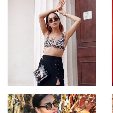
Oblik okvira:
Okrugle
Boja okvira:
Smeđa
Materijal okvira:
Metal/Plastika
Veličina:
M
Širina:
139 mm
Dužina drškice:
145 mm
Širina mosta:
18 mm
Težina:
100 g
Prilagodljivi jastučići za nos:
Ne
Dodaci
Kutijica:
Da
Krpa za čišćenje:
Da
Ostalo
Spol:
Unisex