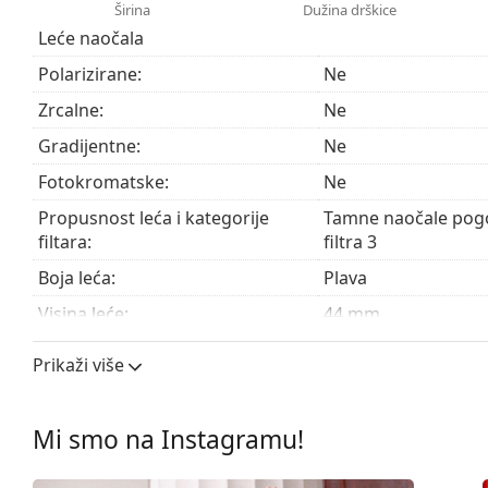
Naočale isporučujemo s originalnom futrolom. Boja f
Širina
Dužina drškice
Krpa koja se nalazi u pakiranju idealna je za čišćen
Leće naočala
sadržavati tekstilnu vrećicu.
Polarizirane:
Ne
Pogledajte cijelu ponudu
sunčanih naočala
, gdje možet
Zrcalne:
Ne
Gradijentne:
Ne
Fotokromatske:
Ne
Propusnost leća i kategorije
Tamne naočale pogo
filtara:
filtra 3
Boja leća:
Plava
Visina leće:
44 mm
Širina leće:
54 mm
Prikaži više
Materijal leća:
Plastika
UV filtar 400:
Da
Mi smo na Instagramu!
Okviri