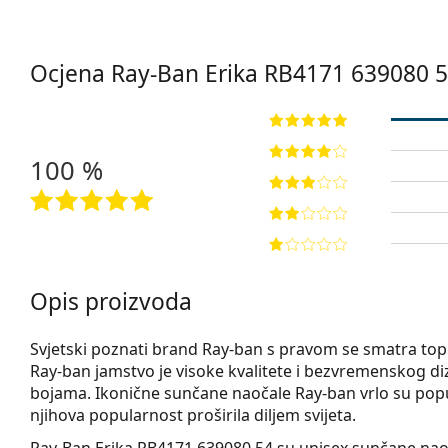
Ocjena Ray-Ban Erika
RB4171 639080 
100 %
Opis proizvoda
Svjetski poznati brand Ray-ban s pravom se smatra t
Ray-ban jamstvo je visoke kvalitete i bezvremenskog diz
bojama. Ikonične sunčane naočale Ray-ban vrlo su popu
njihova popularnost proširila diljem svijeta.
Ray-Ban Erika RB4171 639080 54
su unisex sunčane nao