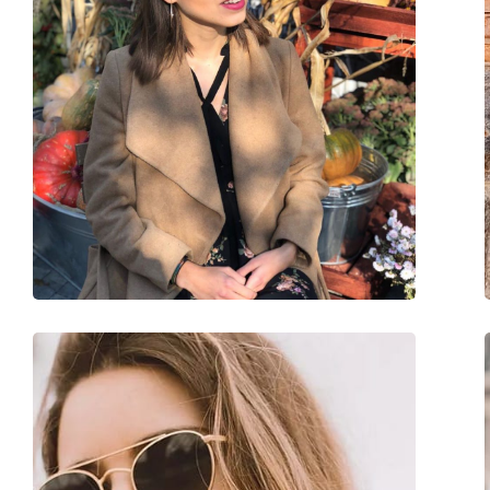
Kategorija:
Sunčane naočale
Marka:
Ray-Ban
Upotreba:
Moda
Kod:
RB4171 639080 54