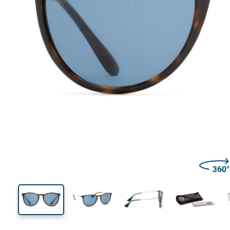
139 mm
Širina
Širina
leće
44 mm
54 mm
Visina leće
Širina leće