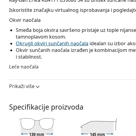
Iskoristite značajku virtualnog isprobavanja i pogleda
Okvir naočala
Smeđa boja okvira savršeno pristaje uz tople nijanse
tamnoplavom kosom.
Okrugli okviri sunčanih naočala
idealan su izbor ako i
Okvir sunčanih naočala izrađen je kombinacijom meta
i stabilnost.
Leće naočala
Plave leće povećavaju kontrast i minimaliziraju odsj
boje loptice na različitim pozadinama.
Prikaži više
Leće ovih sunčanih naočala izrađene su od plastike 
i otpornost na pucanje.
Naočale s UV 400 pružaju 100% zaštitu od štetnog s
Specifikacije proizvoda
filtar kategorije 3 (propusnost svjetla 8 – 18%) – ta
na plaži ili u gradu.
Pribor
139 mm
145 mm