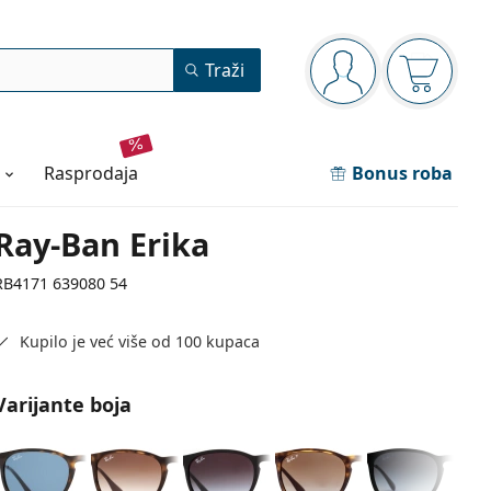
Navigacijska ploča
Traži
ste prijavljeni
Košarica
rasprodaja
Bonus roba
Ray-Ban Erika
RB4171 639080 54
Kupilo je već više od 100 kupaca
Varijante boja