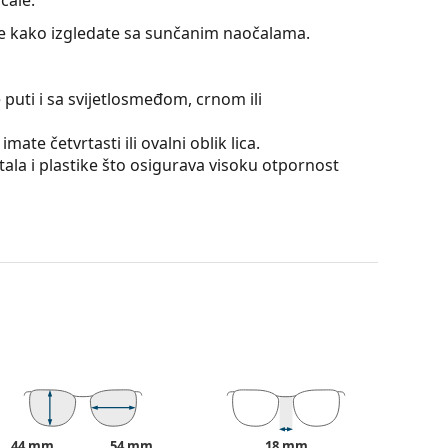
jte kako izgledate sa sunčanim naočalama.
 puti i sa svijetlosmeđom, crnom ili
mate četvrtasti ili ovalni oblik lica.
la i plastike što osigurava visoku otpornost
aje svjetla. Tenisačima pomažu naglasiti kontrast
čije su neosporne prednosti mala težina
unčevog zračenja. Leće naočala sadrže sunčani
mni filtar pogodan za intenzivno sunčevo zračenje
44 mm
54 mm
18 mm