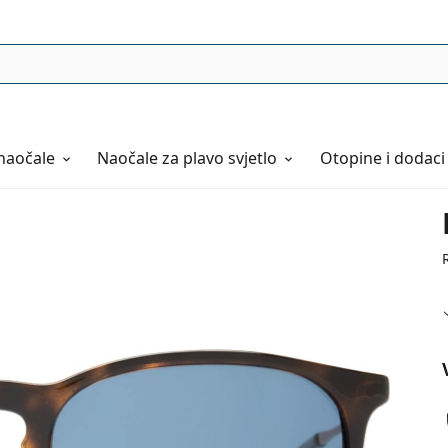
naočale
Naočale
za plavo svjetlo
Otopine i dodaci