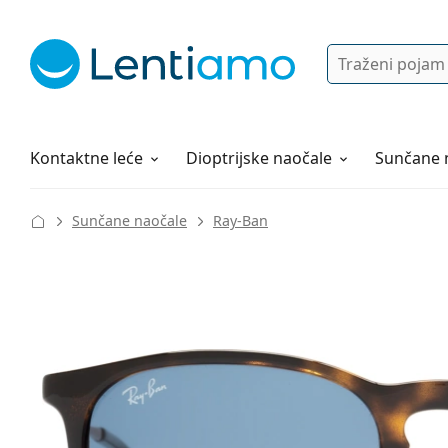
Pretraga
Prijava
Web navigacija
Otopine za leće
Sve o kupovini
Kontaktne leće
Dioptrijske naočale
Sunčane 
Sunčane naočale
Ray-Ban