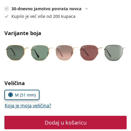
Persol
30-dnevno jamstvo povrata novca
Prada
Kupilo je već više od 200 kupaca
Sve marke sunčanih naočala
Varijante boja
Odaberite parametre
Veličina
M (51 mm)
Koja je moja veličina?
Dodaj u košaricu