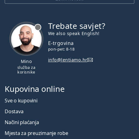
Trebate savjet?
je offline
We also speak English!
E-trgovina
pon-pet: 8-18
info@lentiamo.hr
Mino
služba za
korisnike
Kupovina online
Sve o kupovini
Dostava
Načini plaćanja
Mjesta za preuzimanje robe