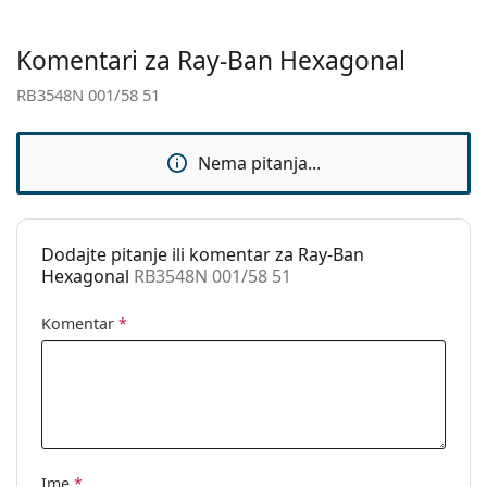
Spol:
Unisex
Komentari za Ray-Ban Hexagonal
Kategorija:
Sunčane naočale
RB3548N 001/58 51
Marka:
Ray-Ban
Upotreba:
Moda
Nema pitanja...
Kod:
RB3548N 001/58 51
Dostupno na
Ne
recept:
Dodajte pitanje ili komentar za Ray-Ban
Hexagonal
RB3548N 001/58 51
Komentar
*
Ime
*