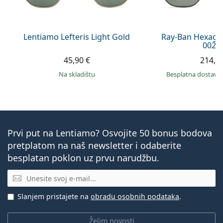
Lentiamo Lefteris Light Gold
Ray-Ban Hexago
002/
45,90 €
214,9
na skladištu
Besplatna dostava
Prvi put na Lentiamo? Osvojite 50 bonus bodova
pretplatom na naš newsletter i odaberite
besplatan poklon uz prvu narudžbu.
E-mail
Slanjem pristajete na
obradu osobnih podataka
.
Želim novosti