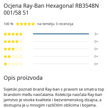
Ocjena Ray-Ban Hexagonal
RB3548N
001/58 51
100 %
na temelju 3 recenzija
3×
0×
0×
0×
0×
Opis proizvoda
Svjetski poznati brand Ray-ban s pravom se smatra top
brandom među naočalama. Kolekcija naočala Ray-ban
jamstvo je visoke kvalitete i bezvremenskog dizajna, a
dostupna je u mnogim različitim oblicima i bojama.