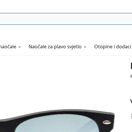
naočale
Naočale
za plavo svjetlo
Otopine i dodaci