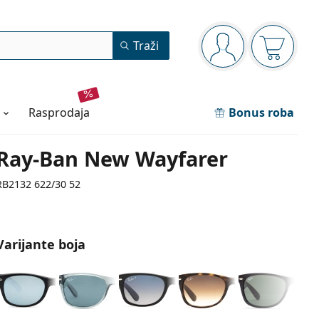
Navigacijska ploča
Traži
ste prijavljeni
Košarica
rasprodaja
Bonus roba
Ray-Ban New Wayfarer
RB2132 622/30 52
Varijante boja