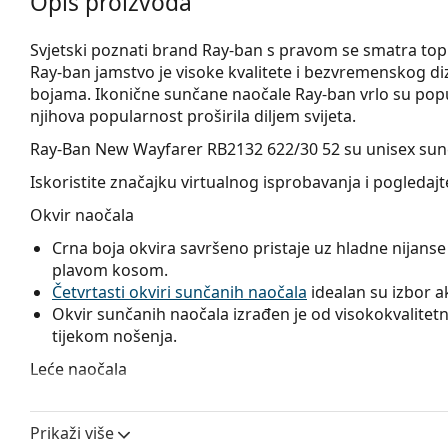
Opis proizvoda
Svjetski poznati brand Ray-ban s pravom se smatra t
Ray-ban jamstvo je visoke kvalitete i bezvremenskog diz
bojama. Ikonične sunčane naočale Ray-ban vrlo su popu
njihova popularnost proširila diljem svijeta.
Ray-Ban New Wayfarer RB2132 622/30 52
su unisex sun
Iskoristite značajku virtualnog isprobavanja i pogleda
Okvir naočala
Crna boja okvira savršeno pristaje uz hladne nijanse 
plavom kosom.
Četvrtasti okviri sunčanih naočala
idealan su izbor ako
Okvir sunčanih naočala izrađen je od visokokvalitetne
tijekom nošenja.
Leće naočala
Srebrna stakla smanjuju intenzitet svjetlosti i odlična
iskrivljuju boje.
Prikaži više
Leće ovih sunčanih naočala izrađene su od kvalitetn