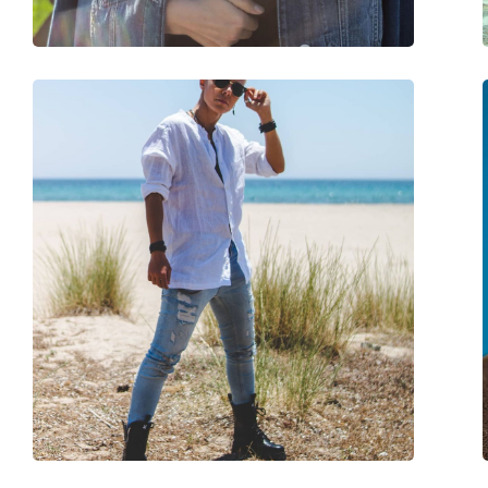
Fleksibilni zglob:
Ne
Dodaci
Kutijica:
Da
Krpa za čišćenje:
Da
Ostalo
Spol:
Unisex
Kategorija:
Sunčane naočale
Marka:
Ray-Ban
Upotreba:
Moda
Kod:
RB2132 622/30 52
Dostupno na recept:
Ne