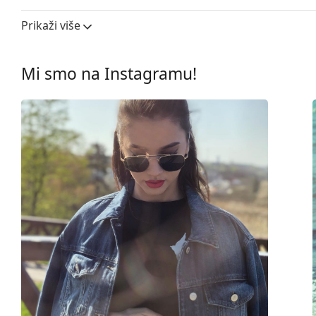
Širina leće:
52 mm
Prikaži više
Materijal leća:
Mineralno staklo
UV filtar 400:
Da
Mi smo na Instagramu!
Okviri
Oblik okvira:
Četvrtaste
Boja okvira:
Crna
Materijal okvira:
Plastika
Veličina:
M
Širina:
132 mm
Dužina drškice:
145 mm
Širina mosta:
18 mm
Težina:
115 g
Prilagodljivi jastučići za nos:
Ne