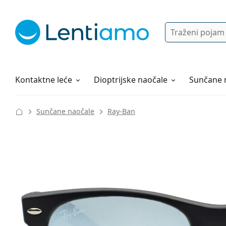
Pretraga
Prijava
Web navigacija
Otopine za leće
Sve o kupovini
Kontaktne leće
Dioptrijske naočale
Sunčane 
Sunčane naočale
Ray-Ban