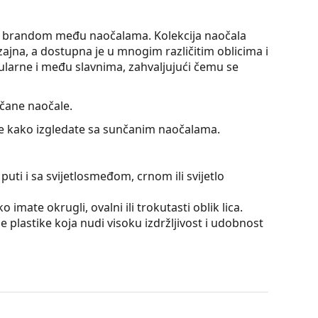
op brandom među naočalama. Kolekcija naočala
ajna, a dostupna je u mnogim različitim oblicima i
larne i među slavnima, zahvaljujući čemu se
čane naočale.
jte kako izgledate sa sunčanim naočalama.
puti i sa svijetlosmeđom, crnom ili svijetlo
 imate okrugli, ovalni ili trokutasti oblik lica.
 plastike koja nudi visoku izdržljivost i udobnost
 su za oči jerd ne utječu na kontrast i ne
og mineralnog stakla čija je neosporna prednost