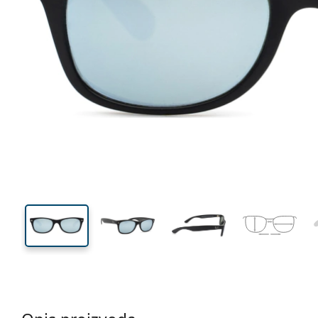
132 mm
Širina
Širina
leće
36 mm
52 mm
Visina leće
Širina leće