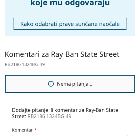
Krpa za
Da
koje mu odgovaraju
čišćenje:
Ostalo
Kako odabrati prave sunčane naočale
Spol:
Unisex
Kategorija:
Sunčane naočale
Marka:
Ray-Ban
Komentari za Ray-Ban State Street
Upotreba:
Moda
RB2186 1324BG 49
Kod:
RB2186 1324BG 49
Nema pitanja...
Dodajte pitanje ili komentar za Ray-Ban State
Street
RB2186 1324BG 49
Komentar
*