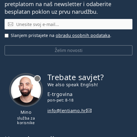
pretplatom na naš newsletter i odaberite
besplatan poklon uz prvu narudžbu.
E-mail
Slanjem pristajete na
obradu osobnih podataka
.
Želim novosti
Trebate savjet?
je offline
We also speak English!
E-trgovina
pon-pet: 8-18
info@lentiamo.hr
Mino
služba za
korisnike