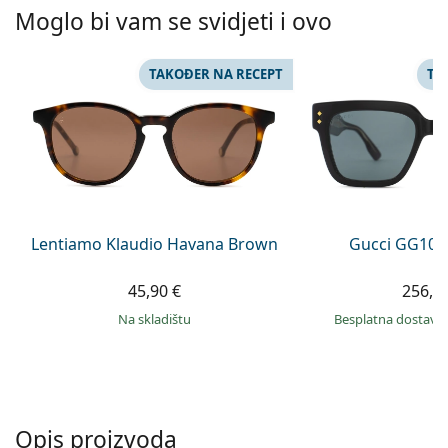
Persol
Moglo bi vam se svidjeti i ovo
Prada
TAKOĐER NA RECEPT
TA
Sve marke sunčanih naočala
Lentiamo Klaudio Havana Brown
Gucci GG108
45,90 €
256,9
na skladištu
Besplatna dostava
Opis proizvoda