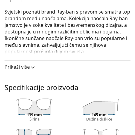
Svjetski poznati brand Ray-ban s pravom se smatra top
brandom među naočalama. Kolekcija naočala Ray-ban
jamstvo je visoke kvalitete i bezvremenskog dizajna, a
dostupna je u mnogim različitim oblicima i bojama.
Ikonične sunčane naočale Ray-ban vrlo su popularne i
među slavnima, zahvaljujući čemu se njihova
popularnost proširila diljem svijeta.
Ray-Ban State Street RB2186 1324BG 49
su unisex
Prikaži više
sunčane naočale.
Iskoristite značajku virtualnog isprobavanja i
pogledajte kako izgledate sa sunčanim naočalama.
Specifikacije proizvoda
Okvir naočala
Smeđa boja okvira savršeno pristaje uz tople
nijanse puti i sa svijetlosmeđom, crnom ili
139 mm
145 mm
tamnoplavom kosom.
Širina
Dužina drškice
Četvrtasti okviri sunčanih naočala
idealan su izbor
ako imate okrugli, ovalni ili trokutasti oblik lica.