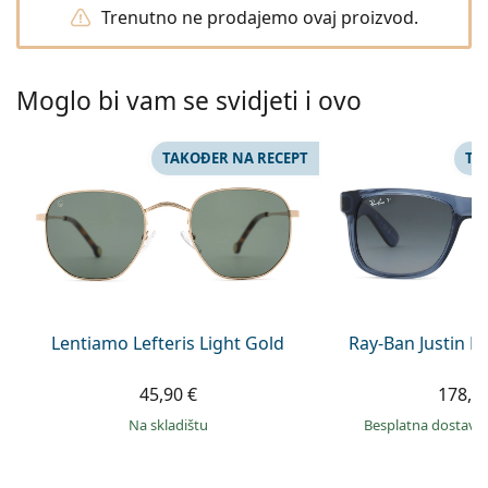
Persol
Trenutno ne prodajemo ovaj proizvod.
Prada
Moglo bi vam se svidjeti i ovo
Sve marke sunčanih naočala
TAKOĐER NA RECEPT
TA
Lentiamo Lefteris Light Gold
Ray-Ban Justin 
45,90 €
178,9
na skladištu
Besplatna dostava