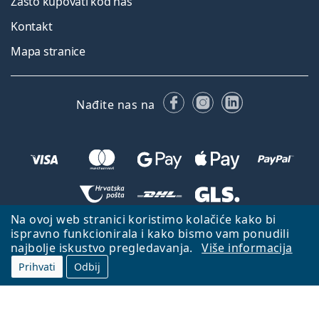
Zašto kupovati kod nas
Kontakt
Mapa stranice
Facebooku
Instagramu
LinkedIn
Nađite nas na
Na ovoj web stranici koristimo kolačiće kako bi
Natrag na početnu stranicu
Idi gore
ispravno funkcionirala i kako bismo vam ponudili
najbolje iskustvo pregledavanja.
Više informacija
Lentiamo.hr je u vlasništvu i upravljanju tvrtke Lentiamo s.r.o., Češka
Republika
S vama smo već 18 godina.
Prihvati
Odbij