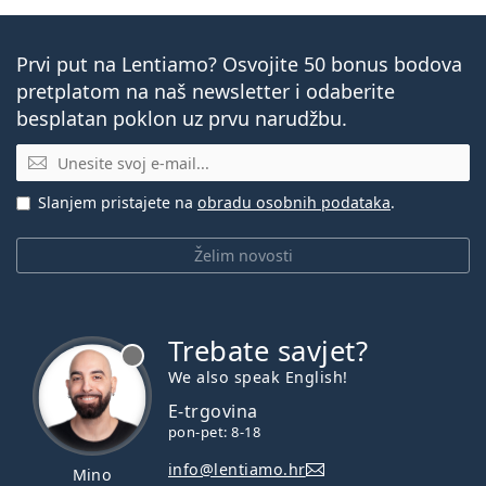
Prvi put na Lentiamo? Osvojite 50 bonus bodova
pretplatom na naš newsletter i odaberite
besplatan poklon uz prvu narudžbu.
E-mail
Slanjem pristajete na
obradu osobnih podataka
.
Želim novosti
Trebate savjet?
je offline
We also speak English!
E-trgovina
pon-pet: 8-18
info@lentiamo.hr
Mino