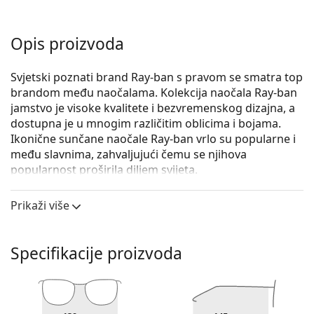
Opis proizvoda
Svjetski poznati brand Ray-ban s pravom se smatra top
brandom među naočalama. Kolekcija naočala Ray-ban
jamstvo je visoke kvalitete i bezvremenskog dizajna, a
dostupna je u mnogim različitim oblicima i bojama.
Ikonične sunčane naočale Ray-ban vrlo su popularne i
među slavnima, zahvaljujući čemu se njihova
popularnost proširila diljem svijeta.
Ray-Ban The Marshal II RB3648M 001 52
su unisex
Prikaži više
sunčane naočale.
Iskoristite značajku virtualnog isprobavanja i
pogledajte kako izgledate sa sunčanim naočalama.
Specifikacije proizvoda
Okvir naočala
Zlatna boja okvira savršeno pristaje uz tople nijanse
puti i s tamnosmeđom kosom.