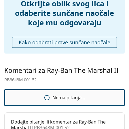
Dodaci
Otkrijte oblik svog lica i
Kutijica:
Da
odaberite sunčane naočale
Krpa za
Da
koje mu odgovaraju
čišćenje:
Ostalo
Kako odabrati prave sunčane naočale
Spol:
Unisex
Kategorija:
Sunčane naočale
Marka:
Ray-Ban
Komentari za Ray-Ban The Marshal II
Upotreba:
Moda
RB3648M 001 52
Kod:
RB3648M 001 52
Dostupno na
Ne
Nema pitanja...
recept:
Dodajte pitanje ili komentar za Ray-Ban The
Marshal II
RB3648M 001 52