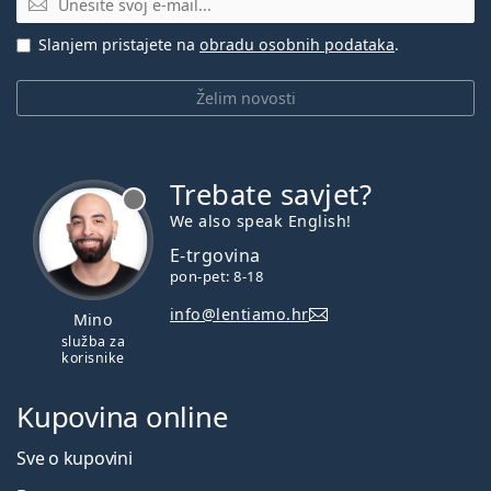
Slanjem pristajete na
obradu osobnih podataka
.
Želim novosti
Trebate savjet?
je offline
We also speak English!
E-trgovina
pon-pet: 8-18
info@lentiamo.hr
Mino
služba za
korisnike
Kupovina online
Sve o kupovini