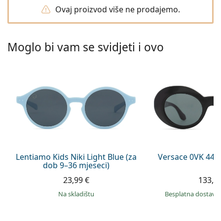
Persol
Ovaj proizvod više ne prodajemo.
Prada
Moglo bi vam se svidjeti i ovo
Sve marke sunčanih naočala
Lentiamo Kids Niki Light Blue (za
Versace 0VK 442
dob 9–36 mjeseci)
23,99 €
133,9
na skladištu
Besplatna dostava