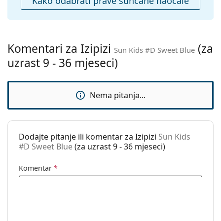
Kako odabrati prave sunčane naočale
čišćenje:
Ostalo
Spol:
Dječje
Komentari za Izipizi
(za
Dob:
9 - 36 mjeseci
Sun Kids #D Sweet Blue
uzrast 9 - 36 mjeseci)
Kategorija:
Sunčane naočale
Marka:
Izipizi
Nema pitanja...
Upotreba:
Moda
Kod:
Sun Kids #D Sweet Blue
Dostupno na
Da
Dodajte pitanje ili komentar za Izipizi
Sun Kids
recept:
#D Sweet Blue
(za uzrast 9 - 36 mjeseci)
Komentar
*