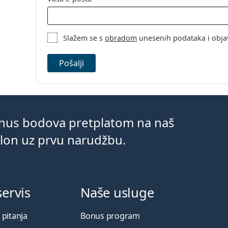
Slažem se s
obradom
unesenih podataka i obja
Pošalji
onus bodova pretplatom na naš
klon uz prvu narudžbu.
servis
Naše usluge
 pitanja
Bonus program