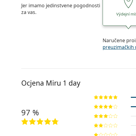
Jer imamo jedinstvene pogodnosti
za vas.
Výdejní mí
Naručene proi
preuzimačkih 
Ocjena Miru 1 day
97 %