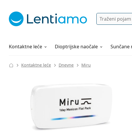
Pretraga
Prijava
Web navigacija
Otopine za leće
Sve o kupovini
Kontaktne leće
Dioptrijske naočale
Sunčane 
Kontaktne leće
Dnevne
Miru