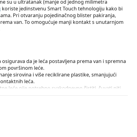
ne su u ultratanak (manje od jednog milimetra
u
koriste jedinstvenu Smart Touch tehnologiju kako bi
ama. Pri otvaranju pojedinačnog blister pakiranja,
a prema van. To omogućuje manji kontakt s unutarnjom
.
 osigurava da je leća postavljena prema van i spremna
jom površinom leće.
anje sirovina i više reciklirane plastike, smanjujući
ontaktnih leća.
e leće nije potrebno svakodnevno čistiti, čuvati niti
jivije jednodnevne kontaktne leće za osobe koje traže
a Menicon?