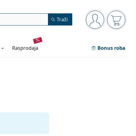
Navigacijska ploča
Traži
ste prijavljeni
Košarica
rasprodaja
Bonus roba