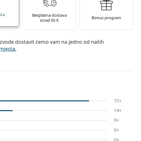
sta
Besplatna dostava
Bonus program
iznad 65 €
zvode dostavit ćemo vam na jedno od naših
mjesta.
72×
14×
0×
0×
0×