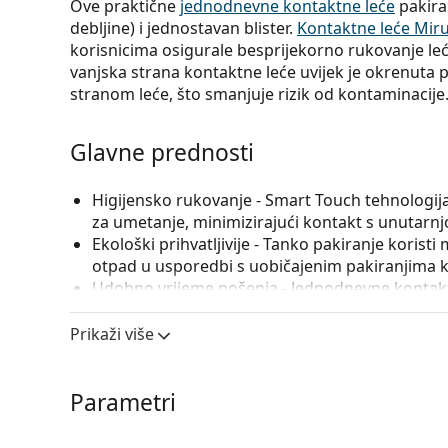
Ove praktične
jednodnevne kontaktne leće
pakira
debljine) i jednostavan blister.
Kontaktne leće Mir
korisnicima osigurale besprijekorno rukovanje leć
vanjska strana kontaktne leće uvijek je okrenut
stranom leće, što smanjuje rizik od kontaminacije
Glavne prednosti
Higijensko rukovanje
- Smart Touch tehnologija
za umetanje, minimizirajući kontakt s unutarn
Ekološki prihvatljivije
- Tanko pakiranje koristi m
otpad u usporedbi s uobičajenim pakiranjima k
Udobno vrijeme nošenja
- Jednodnevne kontaktn
održavati.
Prikaži više
Za koga je Miru 1day namijenjen?
Parametri
Miru 1day Flat Pack udobne su i ekološki prihvatl
korekciju vida. Tko može imati koristi od ovih leć