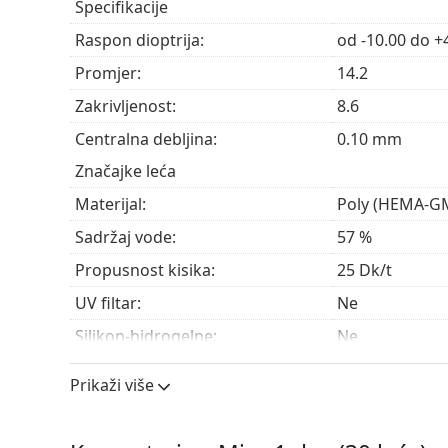
Specifikacije
Oni koji pate od
kratkovidnosti
(miopije) ili
dale
Raspon dioptrija:
od -10.00 do +
Ljudi s aktivnim ili zahtjevnim životnim stilom 
rutinskom njegom leća.
Promjer:
14.2
Oni koji uživaju u prednostima jednodnevnih leć
Zakrivljenost:
8.6
Centralna debljina:
0.10 mm
Često postavljana pitanja
Značajke leća
Materijal:
Poly (HEMA-GMA
Koliko dugo možete nositi Miru 1day?
Sadržaj vode:
57 %
Propusnost kisika:
25 Dk/t
Možete li spavati u Miru 1day Flat Pack?
UV filtar:
Ne
Silikon-hidrogelne:
Ne
Koja je razlika između Miru 1day pakiranja od 
Upotreba
Prikaži više
Rok trajanja:
Najmanje 10 m
Ostale jednodnevne kontaktne 
Boja za rukovanje:
Da