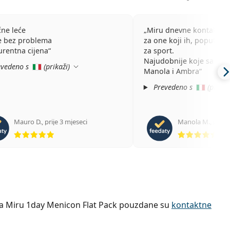
čne leće
Miru dnevne kontaktne 
e bez problema
za one koji ih, poput moj
rentna cijena
za sport.
Najudobnije koje sam kor
vedeno s
(
prikaži
)
Manola i Ambra
Prevedeno s
(
prikaž
Mauro D.
,
prije 3 mjeseci
Manola M.
,
prije 
ocjena 5 od 5
ocj
", a Miru 1day Menicon Flat Pack pouzdane su
kontaktne