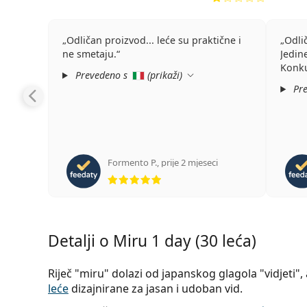
Odličan proizvod... leće su praktične i
Odli
ne smetaju.
Jedin
Konku
Prevedeno s
(
prikaži
)
Pre
Formento P.
,
prije 2 mjeseci
ocjena 5 od 5
Detalji o Miru 1 day (30 leća)
Riječ "miru" dolazi od japanskog glagola "vidjeti
leće
dizajnirane za jasan i udoban vid.