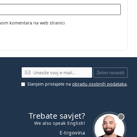
vom komentara na web stranici
E-mail
Želim novosti
Slanjem pristajete na
obradu osobnih podataka
.
Trebate savjet?
je offline
We also speak English!
E-trgovina