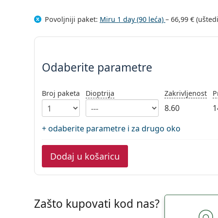
Povoljniji paket:
Miru 1 day (90 leća)
–
66,99 €
(ušted
Odaberite parametre
Odaberite parametre
Broj paketa
Dioptrija
Zakrivljenost
P
8.60
1
+ odaberite parametre i za drugo oko
Dodaj u košaricu
Zašto kupovati kod nas?