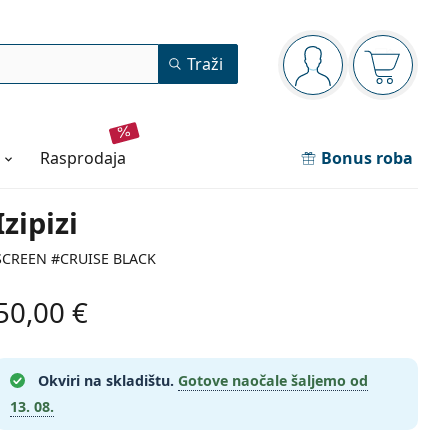
Navigacijska ploča
Traži
ste prijavljeni
Košarica
rasprodaja
Bonus roba
Izipizi
SCREEN #CRUISE BLACK
50,00 €
Okviri na skladištu.
Gotove naočale šaljemo od
13. 08.