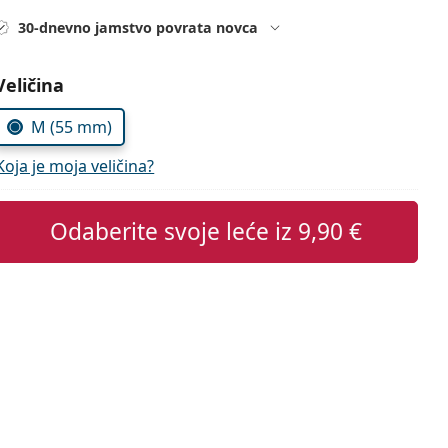
30-dnevno jamstvo povrata novca
Odaberite parametre
Veličina
M (55 mm)
Koja je moja veličina?
Odaberite svoje leće iz
9,90 €