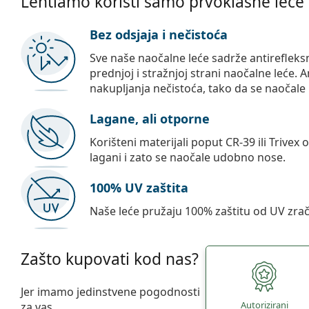
Lentiamo koristi samo prvoklasne leće
Bez odsjaja i nečistoća
Sve naše naočalne leće sadrže antirefleks
prednjoj i stražnjoj strani naočalne leće. A
nakupljanja nečistoća, tako da se naočale 
Lagane, ali otporne
Korišteni materijali poput CR-39 ili Trivex 
lagani i zato se naočale udobno nose.
100% UV zaštita
Naše leće pružaju 100% zaštitu od UV zrač
Zašto kupovati kod nas?
Jer imamo jedinstvene pogodnosti
Autorizirani
za vas.