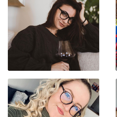
Fleksibilni zglob:
Ne
Dodaci
Kutijica:
Da
Krpa za čišćenje:
Da
Ostalo
Spol:
Unisex
Kategorija:
Dioptrijske naočale
Naočale s filterom p
Marka:
Izipizi
Kod:
Screen #Cruise Blac