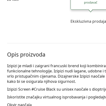
prodavač
Ekskluzivna prodaj
Opis proizvoda
Izipizi je mladi i zaigrani francuski brend koji kombinir
funkcionalne tehnologije. Izipizi nudi lagane, udobne i tr
vrlo pristupačnim cijenama. Dizajnerske Izipizi naočal
kako bi se osigurala njihova sigurnost.
Izipizi Screen #Cruise Black
su unisex naočale s dioptri
Iskoristite značajku virtualnog isprobavanja i pogledaj
Okvir naočala