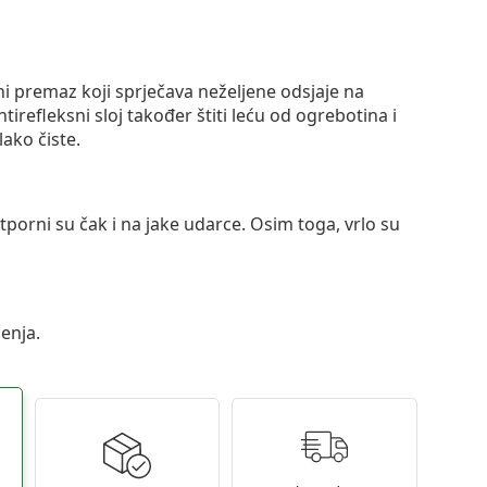
ni premaz koji sprječava neželjene odsjaje na
ntirefleksni sloj također štiti leću od ogrebotina i
lako čiste.
otporni su čak i na jake udarce. Osim toga, vrlo su
enja.