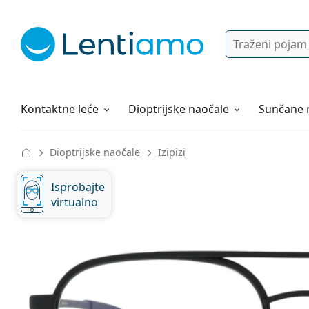
Pretraga
Prijava
Web navigacija
Otopine za leće
Sve o kupovini
Kontaktne leće
Dioptrijske naočale
Sunčane 
Dioptrijske naočale
Izipizi
Isprobajte
virtualno