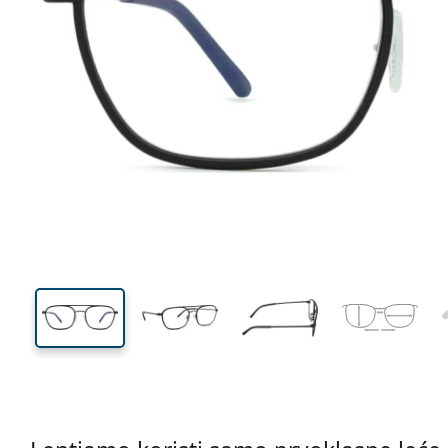
139 mm
Širina
Širina
leće
42 mm
55 mm
Visina leće
Širina leće