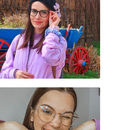
lave svjetlosti
k