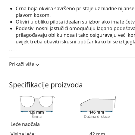
Crna boja okvira savršeno pristaje uz hladne nijanse 
plavom kosom.
Okviri u obliku pilota idealan su izbor ako imate četvrta
Podesivi nosni jastučići omogućuju lagano podešavanj
prilagođavaju obliku nosa i tako osiguravaju veći k
uvijek treba obaviti iskusni optičar kako bi se izbjeg
Pribor
Naočale isporučujemo s originalnom futrolom. Boja f
Prikaži više
Krpa koja se nalazi u pakiranju idealna je za čišćen
sadržavati tekstilnu vrećicu.
Specifikacije proizvoda
Istražite cijelu ponudu
dioptrijskih naočala
kako biste pr
kupnju naočala
ako trebate pomoć pri odabiru.
139 mm
146 mm
Širina
Dužina drškice
Leće naočala
Visina leće:
42 mm