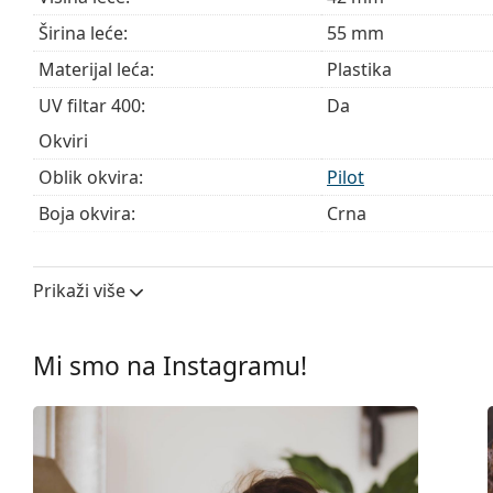
Širina leće:
55 mm
Materijal leća:
Plastika
UV filtar 400:
Da
Okviri
Oblik okvira:
Pilot
Boja okvira:
Crna
Materijal okvira:
Eco-friendly - Bio-b
Veličina:
M
Prikaži više
Širina:
139 mm
Dužina drškice:
146 mm
Mi smo na Instagramu!
Širina mosta:
20 mm
Težina:
145 g
Prilagodljivi jastučići za nos:
Da