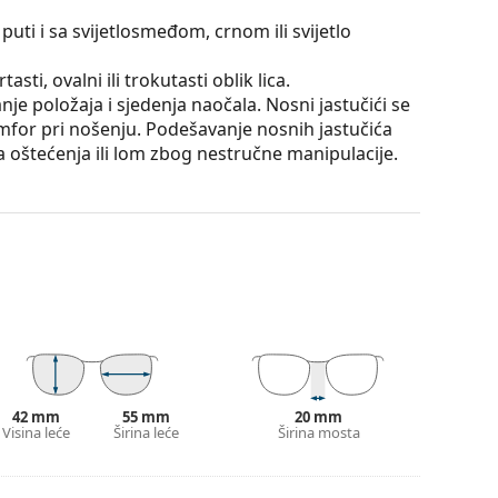
puti i sa svijetlosmeđom, crnom ili svijetlo
sti, ovalni ili trokutasti oblik lica.
e položaja i sjedenja naočala. Nosni jastučići se
omfor pri nošenju. Podešavanje nosnih jastučića
la oštećenja ili lom zbog nestručne manipulacije.
utrole i njena izvedba mogu se razlikovati.
je i njegu naočala. Neki modeli umjesto krpe mogu
onašli više stilova ili provjerite naš
vodič za
42 mm
55 mm
20 mm
Visina leće
Širina leće
Širina mosta