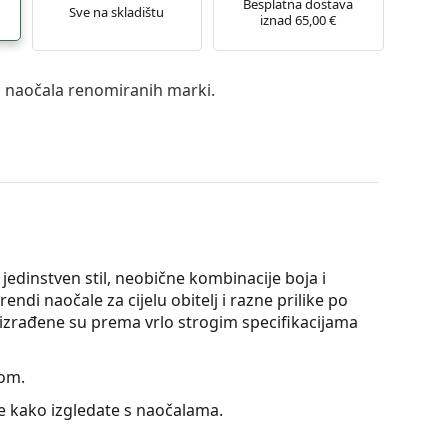
Besplatna dostava
Sve na skladištu
iznad 65,00 €
a naočala renomiranih marki.
a jedinstven stil, neobične kombinacije boja i
endi naočale za cijelu obitelj i razne prilike po
e izrađene su prema vrlo strogim specifikacijama
jom.
te kako izgledate s naočalama.