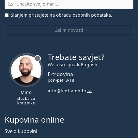
E-mail
Slanjem pristajete na
obradu osobnih podataka
.
Želim novosti
Trebate savjet?
je offline
We also speak English!
E-trgovina
pon-pet: 8-18
info@lentiamo.hr
Mino
služba za
korisnike
Kupovina online
Sve o kupovini