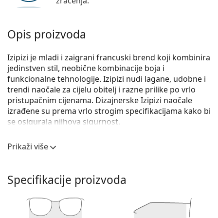
zračenja.
Opis proizvoda
Izipizi je mladi i zaigrani francuski brend koji kombinira
jedinstven stil, neobične kombinacije boja i
funkcionalne tehnologije. Izipizi nudi lagane, udobne i
trendi naočale za cijelu obitelj i razne prilike po vrlo
pristupačnim cijenama. Dizajnerske Izipizi naočale
izrađene su prema vrlo strogim specifikacijama kako bi
se osigurala njihova sigurnost.
Izipizi Screen #D Kaki Green
su unisex naočale s
Prikaži više
dioptrijom.
Iskoristite značajku virtualnog isprobavanja i
pogledajte kako izgledate s naočalama.
Specifikacije proizvoda
Okvir naočala
Zelena boja okvira savršeno pristaje uz hladne