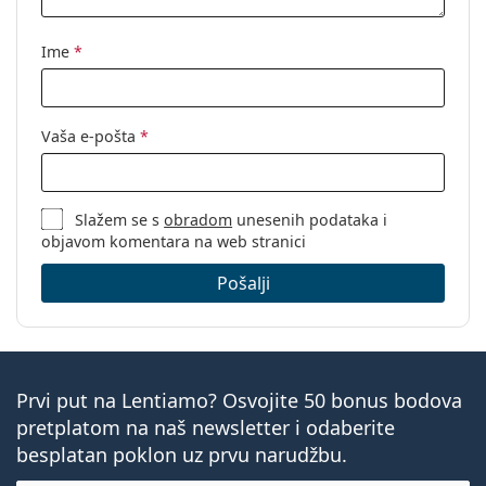
Kategorija:
Dioptrijske naočale
Naočale s filterom plave svjetlosti
Ime
*
Marka:
Izipizi
Kod:
Screen #D Kaki Green
Vaša e-pošta
*
Slažem se s
obradom
unesenih podataka i
objavom komentara na web stranici
Pošalji
Prvi put na Lentiamo? Osvojite 50 bonus bodova
pretplatom na naš newsletter i odaberite
besplatan poklon uz prvu narudžbu.