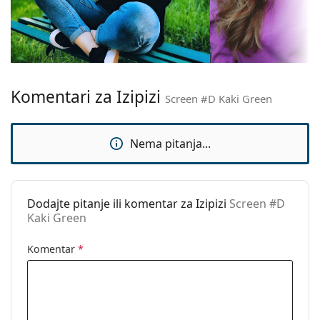
Veličina:
S
Širina:
126 mm
Dužina drškice:
149 mm
Širina mosta:
20 mm
Komentari za Izipizi
Težina:
140 g
Screen #D Kaki Green
Prilagodljivi
Ne
jastučići za nos:
Nema pitanja...
Fleksibilni
Da
zglob:
Dodaci
Dodajte pitanje ili komentar za Izipizi
Screen #D
Kaki Green
Kutijica:
Ne
Krpa za
Ne
Komentar
*
čišćenje:
Ostalo
Spol:
Unisex