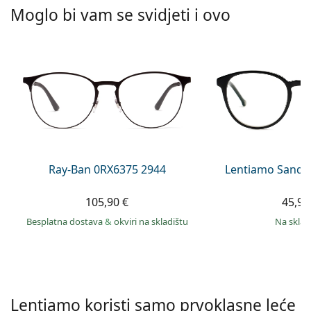
Persol
Moglo bi vam se svidjeti i ovo
Prada
Sve marke sunčanih naočala
Ray-Ban 0RX6375 2944
Lentiamo Sandr
105,90 €
45,90
Besplatna dostava
&
okviri na skladištu
na skla
Lentiamo koristi samo prvoklasne leće