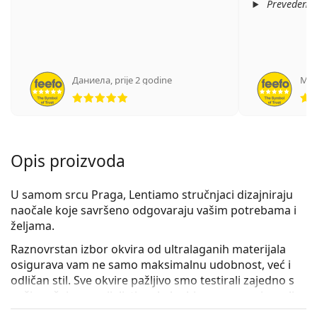
Prevedeno
Даниела
,
prije 2 godine
Мар
ocjena 5 od 5
Opis proizvoda
U samom srcu Praga, Lentiamo stručnjaci dizajniraju
naočale koje savršeno odgovaraju vašim potrebama i
željama.
Raznovrstan izbor okvira od
ultralaganih materijala
osigurava vam ne samo maksimalnu udobnost, već i
odličan stil. Sve okvire pažljivo smo testirali zajedno s
našim očnim specijalistima kako bismo vam osigurali
najvišu kvalitetu i dizajn, i to po razumnoj cijeni.