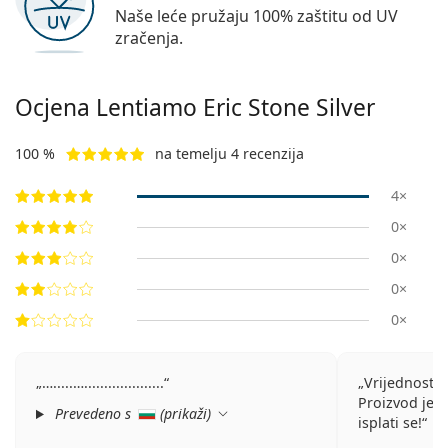
Naše leće pružaju 100% zaštitu od UV
zračenja.
Ocjena Lentiamo
Eric Stone Silver
100 %
na temelju 4 recenzija
4×
0×
0×
0×
0×
….....…....................
Vrijednost 
Proizvod je d
Prevedeno s
(
prikaži
)
isplati se!