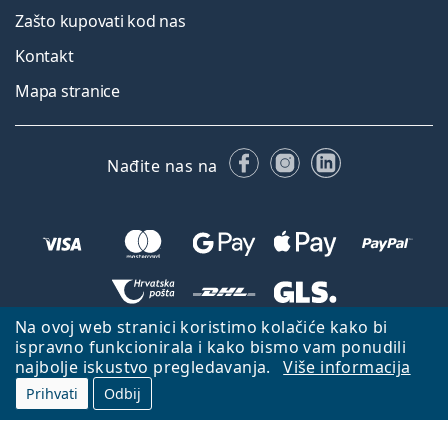
Zašto kupovati kod nas
Kontakt
Mapa stranice
Facebooku
Instagramu
LinkedIn
Nađite nas na
Na ovoj web stranici koristimo kolačiće kako bi
Natrag na početnu stranicu
Idi gore
ispravno funkcionirala i kako bismo vam ponudili
najbolje iskustvo pregledavanja.
Više informacija
Lentiamo.hr je u vlasništvu i upravljanju tvrtke Lentiamo s.r.o., Češka
Republika
S vama smo već 18 godina.
Prihvati
Odbij