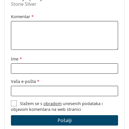
Stone Silver
Dodaci
Kutijica:
Da
Komentar
*
Krpa za
Da
čišćenje:
Ostalo
Spol:
Unisex
Kategorija:
Dioptrijske naočale
Ime
*
Naočale s filterom plave svjetlosti
Marka:
Lentiamo
Vaša e-pošta
*
Kod:
Eric Stone Silver
Slažem se s
obradom
unesenih podataka i
objavom komentara na web stranici
Pošalji