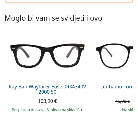
Persol
Prada
Moglo bi vam se svidjeti i ovo
Sve marke sunčanih naočala
Ray-Ban Wayfarer Ease 0RX4340V
Lentiamo Tomas
2000 50
103,90 €
3
45,90 €
Besplatna dostava
&
okviri na skladištu
na skla