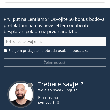
Prvi put na Lentiamo? Osvojite 50 bonus bodova
pretplatom na naš newsletter i odaberite
besplatan poklon uz prvu narudžbu.
E-mail
Slanjem pristajete na
obradu osobnih podataka
.
Želim novosti
Trebate savjet?
je offline
We also speak English!
E-trgovina
pon-pet: 8-18