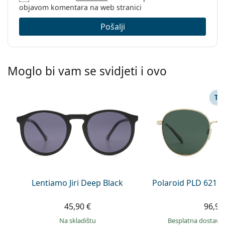
objavom komentara na web stranici
Pošalji
Moglo bi vam se svidjeti i ovo
TA
Lentiamo Jiri Deep Black
Polaroid PLD 6215
45,90 €
96,99
na skladištu
Besplatna dostava