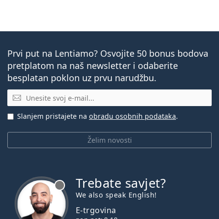
Prvi put na Lentiamo? Osvojite 50 bonus bodova
pretplatom na naš newsletter i odaberite
besplatan poklon uz prvu narudžbu.
E-mail
Slanjem pristajete na
obradu osobnih podataka
.
Želim novosti
Trebate savjet?
je offline
We also speak English!
E-trgovina