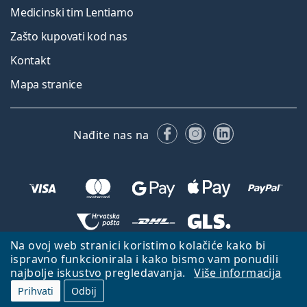
Medicinski tim Lentiamo
Zašto kupovati kod nas
Kontakt
Mapa stranice
Facebooku
Instagramu
LinkedIn
Nađite nas na
Na ovoj web stranici koristimo kolačiće kako bi
Natrag na početnu stranicu
Idi gore
ispravno funkcionirala i kako bismo vam ponudili
najbolje iskustvo pregledavanja.
Više informacija
Lentiamo.hr je u vlasništvu i upravljanju tvrtke Lentiamo s.r.o., Češka
Republika
S vama smo već 18 godina.
Prihvati
Odbij