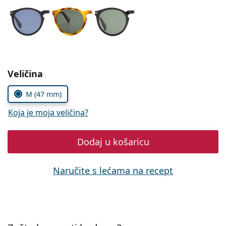
Persol
Prada
Sve marke sunčanih naočala
Odaberite parametre
Veličina
M (47 mm)
Koja je moja veličina?
Dodaj u košaricu
Naručite s lećama na recept