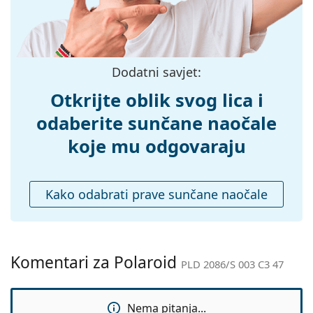
možete pronaći više stilova omiljenih marki.
Širina mosta:
23 mm
Težina:
45 g
Prilagodljivi
Ne
Dodatni savjet:
jastučići za nos:
Dodaci
Otkrijte oblik svog lica i
Kutijica:
Ne
odaberite sunčane naočale
Krpa za
Da
koje mu odgovaraju
čišćenje:
Ostalo
Kako odabrati prave sunčane naočale
Spol:
Unisex
Kategorija:
Sunčane naočale
Marka:
Polaroid
Komentari za Polaroid
PLD 2086/S 003 C3 47
Upotreba:
Moda
Kod:
PLD 2086/S 003 C3 47
Nema pitanja...