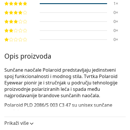
1×
0×
0×
0×
0×
Opis proizvoda
Sunčane naočale Polaroid predstavljaju jedinstveni
spoj funkcionalnosti i modnog stila. Tvrtka Polaroid
Eyewear pionir je i stručnjak u području tehnologije
proizvodnje polariziranih leća i spada među
najprodavanije brandove sunčanih naočala.
Polaroid PLD 2086/S 003 C3 47
su unisex sunčane
naočale.
Iskoristite značajku virtualnog isprobavanja i
Prikaži više
pogledajte kako izgledate sa sunčanim naočalama.