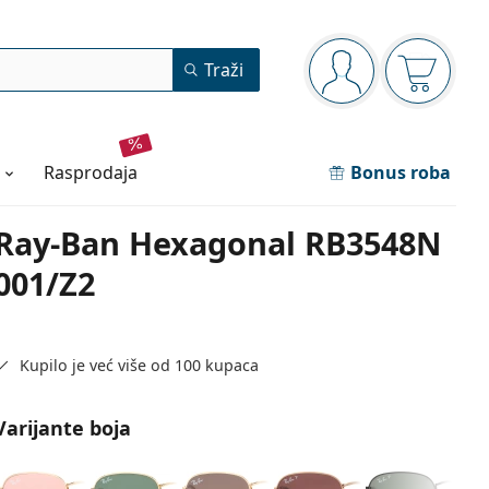
Navigacijska ploča
Traži
ste prijavljeni
Košarica
rasprodaja
Bonus roba
Ray-Ban Hexagonal RB3548N
001/Z2
Kupilo je već više od 100 kupaca
Varijante boja