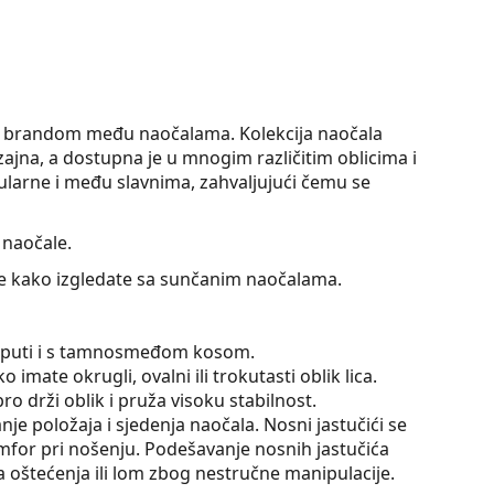
op brandom među naočalama. Kolekcija naočala
ajna, a dostupna je u mnogim različitim oblicima i
larne i među slavnima, zahvaljujući čemu se
 naočale.
jte kako izgledate sa sunčanim naočalama.
se puti i s tamnosmeđom kosom.
 imate okrugli, ovalni ili trokutasti oblik lica.
o drži oblik i pruža visoku stabilnost.
e položaja i sjedenja naočala. Nosni jastučići se
omfor pri nošenju. Podešavanje nosnih jastučića
la oštećenja ili lom zbog nestručne manipulacije.