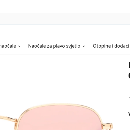
naočale
Naočale
za plavo svjetlo
Otopine i dodaci