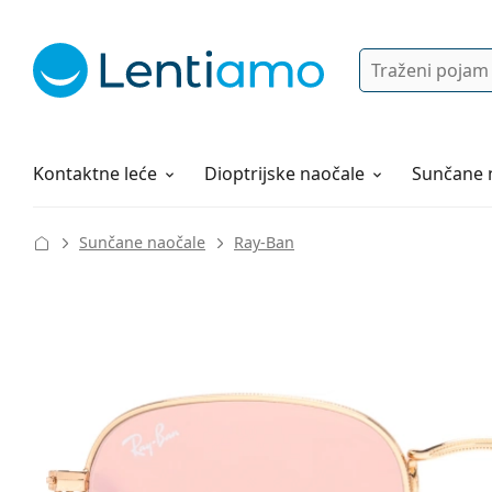
Pretraga
Prijava
Web navigacija
Otopine za leće
Sve o kupovini
Kontaktne leće
Dioptrijske naočale
Sunčane 
Sunčane naočale
Ray-Ban