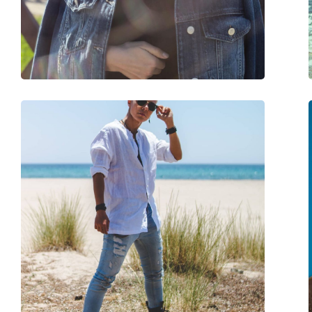
Marka:
Ray-Ban
Upotreba:
Moda
Dostupno na recept:
Ne