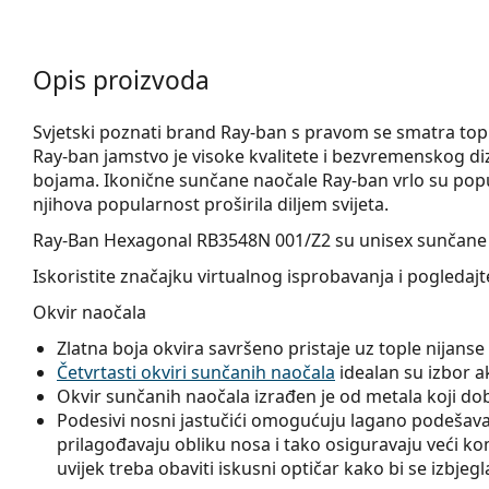
Opis proizvoda
Svjetski poznati brand Ray-ban s pravom se smatra t
Ray-ban jamstvo je visoke kvalitete i bezvremenskog diz
bojama. Ikonične sunčane naočale Ray-ban vrlo su popu
njihova popularnost proširila diljem svijeta.
Ray-Ban Hexagonal RB3548N 001/Z2
su unisex sunčane
Iskoristite značajku virtualnog isprobavanja i pogleda
Okvir naočala
Zlatna boja okvira savršeno pristaje uz tople nijan
Četvrtasti okviri sunčanih naočala
idealan su izbor ako
Okvir sunčanih naočala izrađen je od metala koji dobr
Podesivi nosni jastučići omogućuju lagano podešavanj
prilagođavaju obliku nosa i tako osiguravaju veći k
uvijek treba obaviti iskusni optičar kako bi se izbjeg