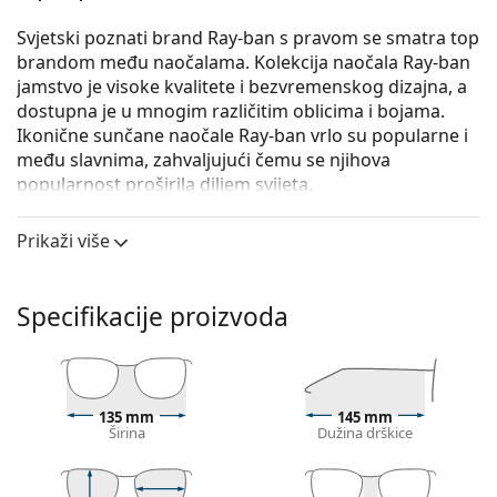
Svjetski poznati brand Ray-ban s pravom se smatra top
brandom među naočalama. Kolekcija naočala Ray-ban
jamstvo je visoke kvalitete i bezvremenskog dizajna, a
dostupna je u mnogim različitim oblicima i bojama.
Ikonične sunčane naočale Ray-ban vrlo su popularne i
među slavnima, zahvaljujući čemu se njihova
popularnost proširila diljem svijeta.
Ray-Ban RB3647N 001 51
su unisex sunčane naočale.
Prikaži više
Iskoristite značajku virtualnog isprobavanja i
pogledajte kako izgledate sa sunčanim naočalama.
Specifikacije proizvoda
Okvir naočala
Zlatna boja okvira savršeno pristaje uz tople nijanse
puti i s tamnosmeđom kosom.
Okrugli okviri sunčanih naočala
idealan su izbor ako
135 mm
145 mm
imate četvrtasti ili ovalni oblik lica.
Širina
Dužina drškice
Okvir sunčanih naočala izrađen je od metala koji
dobro drži oblik i pruža visoku stabilnost.