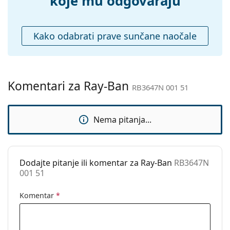
koje mu odgovaraju
Kutijica:
Da
Krpa za
Da
Kako odabrati prave sunčane naočale
čišćenje:
Ostalo
Spol:
Unisex
Komentari za Ray-Ban
Kategorija:
Sunčane naočale
RB3647N 001 51
Marka:
Ray-Ban
Nema pitanja...
Upotreba:
Moda
Kod:
RB3647N 001 51
Dostupno na
Ne
Dodajte pitanje ili komentar za Ray-Ban
RB3647N
recept:
001 51
Komentar
*