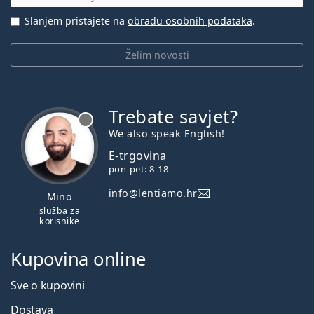
Slanjem pristajete na
obradu osobnih podataka
.
Želim novosti
Trebate savjet?
je offline
We also speak English!
E-trgovina
pon-pet: 8-18
info@lentiamo.hr
Mino
služba za
korisnike
Kupovina online
Sve o kupovini
Dostava