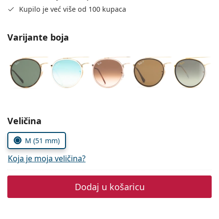
Persol
Kupilo je već više od 100 kupaca
Prada
Varijante boja
Sve marke sunčanih naočala
Odaberite parametre
Veličina
M (51 mm)
Koja je moja veličina?
Dodaj u košaricu