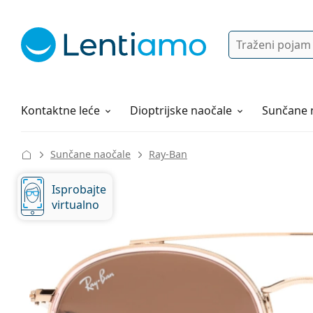
Pretraga
Prijava
Web navigacija
Otopine za leće
Sve o kupovini
Kontaktne leće
Dioptrijske naočale
Sunčane 
Sunčane naočale
Ray-Ban
Isprobajte
virtualno