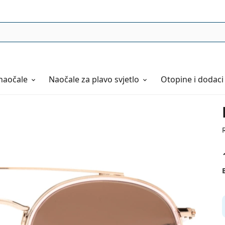
naočale
Naočale
za plavo svjetlo
Otopine i dodaci