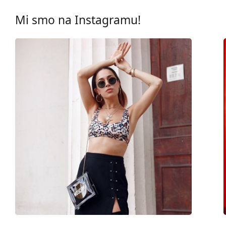
UV filtar 400:
Da
Mi smo na Instagramu!
Okviri
Oblik okvira:
Okrugle
Boja okvira:
Ružičasta
Materijal okvira:
Metal
Veličina:
M
Širina:
135 mm
Dužina drškice:
145 mm
Širina mosta:
22 mm
Težina:
45 g
Prilagodljivi jastučići za nos:
Da
Fleksibilni zglob:
Ne
Dodaci