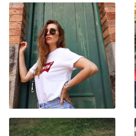
Kutijica:
Da
Krpa za čišćenje:
Da
Ostalo
Spol:
Unisex
Kategorija:
Sunčane naočale
Marka:
Ray-Ban
Upotreba:
Moda
Kod:
RB3647N 9069A5 51
Dostupno na recept:
Ne