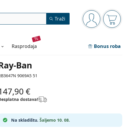
Navigacijska ploča
Traži
ste prijavljeni
Košarica
rasprodaja
Bonus roba
Ray-Ban
RB3647N 9069A5 51
147,90 €
Besplatna dostava!
Na skladištu.
Šaljemo 10. 08.