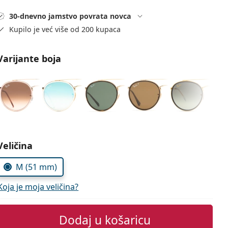
30-dnevno jamstvo povrata novca
Kupilo je već više od 200 kupaca
Varijante boja
Odaberite parametre
Veličina
M (51 mm)
Koja je moja veličina?
Dodaj u košaricu