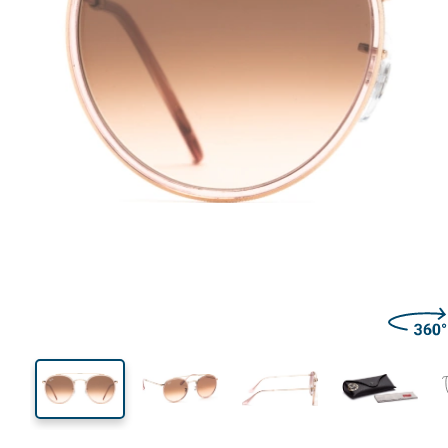
135 mm
Širina
Širina
leće
52 mm
51 mm
Visina leće
Širina leće