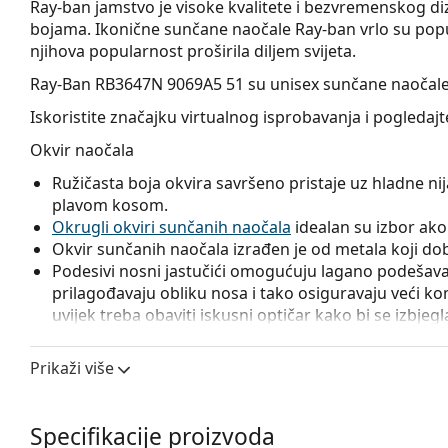
Ray-ban jamstvo je visoke kvalitete i bezvremenskog diz
bojama. Ikonične sunčane naočale Ray-ban vrlo su popu
njihova popularnost proširila diljem svijeta.
Ray-Ban RB3647N 9069A5 51
su unisex sunčane naočale
Iskoristite značajku virtualnog isprobavanja i pogleda
Okvir naočala
Ružičasta boja okvira savršeno pristaje uz hladne nija
plavom kosom.
Okrugli okviri sunčanih naočala
idealan su izbor ako i
Okvir sunčanih naočala izrađen je od metala koji dobr
Podesivi nosni jastučići omogućuju lagano podešavanj
prilagođavaju obliku nosa i tako osiguravaju veći k
uvijek treba obaviti iskusni optičar kako bi se izbjeg
Leće naočala
Prikaži više
Smeđe leće naočala blago blokiraju plavo svjetlo, filtr
svestranu primjenu i preporučuju se osobama koje p
Naočale imaju
gradalna stakla
, čije se obojenje gl
Specifikacije proizvoda
dolje. Najtamnija nijansa u gornjem dijelu omogućuje f