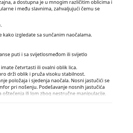
ajna, a dostupna je u mnogim različitim oblicima i
larne i među slavnima, zahvaljujući čemu se
.
jte kako izgledate sa sunčanim naočalama.
nse puti i sa svijetlosmeđom ili svijetlo
mate četvrtasti ili ovalni oblik lica.
o drži oblik i pruža visoku stabilnost.
e položaja i sjedenja naočala. Nosni jastučići se
omfor pri nošenju. Podešavanje nosnih jastučića
la oštećenja ili lom zbog nestručne manipulacije.
iraju odsjaje i osiguravaju jasniji vid. Imaju
ate od kratkovidnosti.
atko mijenja od tamnog prema svjetlijem prema
iltriranje oštrog sunčevog svjetla, a svjetlija