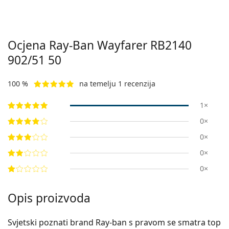
Ocjena Ray-Ban Wayfarer
RB2140
902/51 50
100 %
na temelju 1 recenzija
1×
0×
0×
0×
0×
Opis proizvoda
Svjetski poznati brand Ray-ban s pravom se smatra top