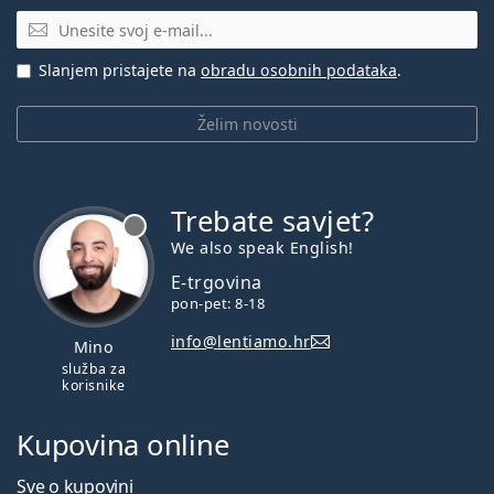
E-mail
Slanjem pristajete na
obradu osobnih podataka
.
Želim novosti
Trebate savjet?
je offline
We also speak English!
E-trgovina
pon-pet: 8-18
info@lentiamo.hr
Mino
služba za
korisnike
Kupovina online
Sve o kupovini