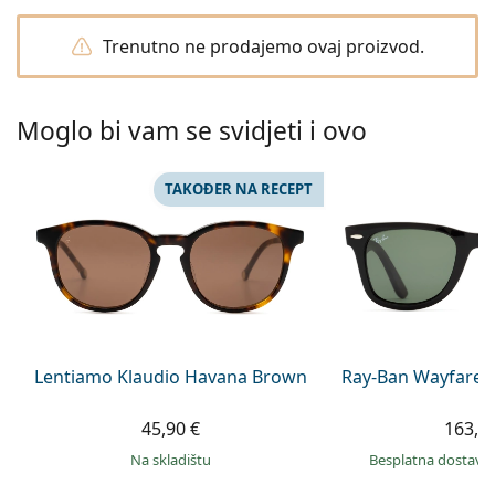
Persol
Trenutno ne prodajemo ovaj proizvod.
Prada
Sve marke sunčanih naočala
Moglo bi vam se svidjeti i ovo
TAKOĐER NA RECEPT
Lentiamo Klaudio Havana Brown
Ray-Ban Wayfarer
45,90 €
163,9
na skladištu
Besplatna dostava