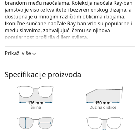
brandom među naočalama. Kolekcija naočala Ray-ban
jamstvo je visoke kvalitete i bezvremenskog dizajna, a
dostupna je u mnogim različitim oblicima i bojama.
Ikonične sunčane naočale Ray-ban vrlo su popularne i
među slavnima, zahvaljujući čemu se njihova
popularnost proširila diljem svijeta.
Ray-Ban Wayfarer RB2140 902/51 50
su unisex sunčane
Prikaži više
naočale.
Iskoristite značajku virtualnog isprobavanja i
pogledajte kako izgledate sa sunčanim naočalama.
Specifikacije proizvoda
Okvir naočala
Smeđa boja okvira savršeno pristaje uz tople
nijanse puti i sa svijetlosmeđom, crnom ili
136 mm
150 mm
tamnoplavom kosom.
Širina
Dužina drškice
Četvrtasti okviri sunčanih naočala
idealan su izbor
ako imate okrugli, ovalni ili trokutasti oblik lica.
Okvir sunčanih naočala izrađen je od
visokokvalitetne plastike koja nudi visoku
39 mm
50 mm
22 mm
Visina leće
Širina leće
Širina mosta