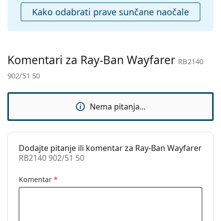
Ostalo
Kako odabrati prave sunčane naočale
Spol:
Unisex
Kategorija:
Sunčane naočale
Marka:
Ray-Ban
Komentari za Ray-Ban Wayfarer
RB2140
Upotreba:
Moda
902/51 50
Kod:
RB2140 902/51 50
Dostupno na
Ne
Nema pitanja...
recept:
Dodajte pitanje ili komentar za Ray-Ban Wayfarer
RB2140 902/51 50
Komentar
*