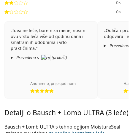
0×
0×
Idealne leće, barem za mene, nosim
Odličan proi
ovu vrstu leća više od godinu dana i
odgovara i is
smatram ih udobnima i vrlo
Prevedeno 
praktičnima.
Prevedeno s
(
prikaži
)
Anonimno
,
prije godinom
Ната
ocjena 5 od 5
Detalji o Bausch + Lomb ULTRA (3 leće)
Bausch + Lomb ULTRA s tehnologijom MoistureSeal