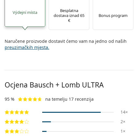
Besplatna
Výdejní místa
dostava iznad 65
Bonus program
€
Naručene proizvode dostavit ćemo vam na jedno od naših
preuzimačkih mjesta.
Ocjena Bausch + Lomb ULTRA
95 %
na temelju 17 recenzija
14×
2×
1×