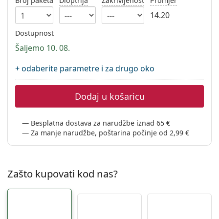
Broj paketa
Dioptrija
Zakrivljenost
Promjer
Persol
14.20
Prada
Dostupnost
Sve marke sunčanih naočala
Šaljemo 10. 08.
+ odaberite parametre i za drugo oko
Dodaj u košaricu
Besplatna dostava za narudžbe iznad 65 €
Za manje narudžbe, poštarina počinje od 2,99 €
Zašto kupovati kod nas?