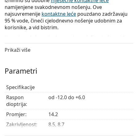
iznimno su udobne
mjesečne kontaktne leće
namijenjene svakodnevnom nošenju. Ove
najsuvremenije
kontaktne leće
pouzdano zadržavaju
95 % vode, čineći cjelodnevno nošenje udobnim za
korisnike, a vid bistrim.
Kontaktne leće nude dugotrajnu svježinu i oštar vid,
što je posebno korisno pri dugotrajnom korištenju
Prikaži više
digitalnih uređaja.
Kontaktne leće Bausch + Lomb ULTRA omogućuju
kontinuirano nošenje do šest noći i sedam dana.
Parametri
Međutim, uvijek se posavjetujte s očnim stručnjakom o
najprikladnijoj metodi kontinuiranog nošenja.
Specifikacije
Kontaktne leće Bausch + Lomb ULTRA s baznom
Raspon
od -12.0 do +6.0
zakrivljenošću 8.70 dostupne su samo za dioptrije do
dioptrija:
+3.00.
Promjer:
14.2
Glavne prednosti
Zakrivljenost:
8.5, 8.7
Centralna
0.07 mm