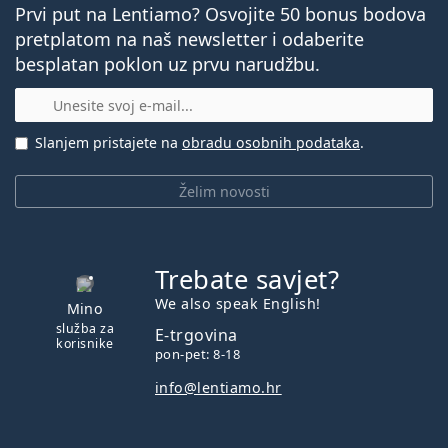
Prvi put na Lentiamo? Osvojite 50 bonus bodova
pretplatom na naš newsletter i odaberite
Ostale mjesečne kontaktne leće
besplatan poklon uz prvu narudžbu.
E-mail
Air Optix Plus Hydraglyde
Clariti Elite
Slanjem pristajete na
obradu osobnih podataka
.
Lenjoy Monthly Comfort
SofLens 59
Želim novosti
Povezani članci s našeg bloga
Trebate savjet?
je offline
Recept za kontaktne leće: Kako razumjeti parametre
We also speak English!
Mino
Navikavanje na kontaktne leće: Koliko dugo traje?
služba za
E-trgovina
Kako se brinuti o kontaktnim lećama
korisnike
pon-pet: 8-18
Možete li se tuširati s kontaktnim lećama?
info@lentiamo.hr
Najčešće se prodaje s otopinom
ReNu MultiPlus 360 ml
s kutijicom
.
Ovo je medicinski proizvod. Prije uporabe pročitajte