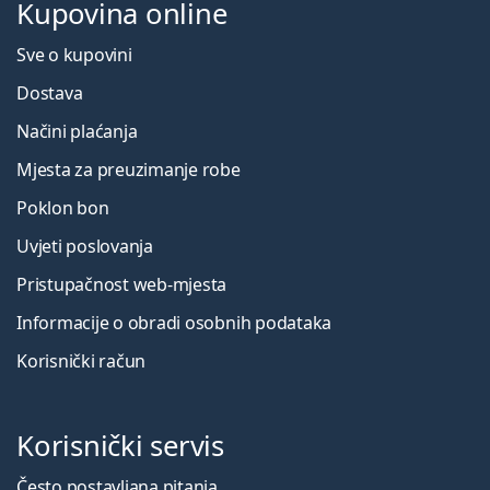
Kupovina online
upute za uporabu.
Sve o kupovini
Dostava
Načini plaćanja
Mjesta za preuzimanje robe
Poklon bon
Uvjeti poslovanja
Pristupačnost web-mjesta
Informacije o obradi osobnih podataka
Korisnički račun
Korisnički servis
Često postavljana pitanja