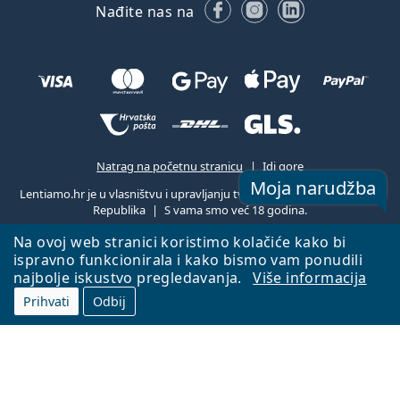
Facebooku
Instagramu
LinkedIn
Nađite nas na
Natrag na početnu stranicu
Idi gore
Moja narudžba
Lentiamo.hr je u vlasništvu i upravljanju tvrtke Lentiamo s.r.o., Češka
Republika
S vama smo već 18 godina.
Na ovoj web stranici koristimo kolačiće kako bi
ispravno funkcionirala i kako bismo vam ponudili
najbolje iskustvo pregledavanja.
Više informacija
Prihvati
Odbij