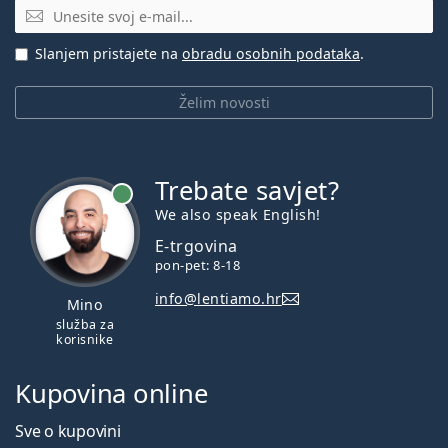
E-mail
Slanjem pristajete na
obradu osobnih podataka
.
Želim novosti
Trebate savjet?
je online
We also speak English!
E-trgovina
pon-pet: 8-18
info@lentiamo.hr
Mino
služba za
korisnike
Kupovina online
Sve o kupovini