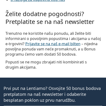
Persol
Želite dodatne pogodnosti?
Prada
Pretplatite se na naš newsletter
Sve marke sunčanih naočala
Trenutno ne koristite našu ponudu, ali želite biti
informirani o povoljnim popustima i akcijama u našoj
e-trgovini?
Prijavite se na naš e-mail bilten
– nijedna
povoljna ponuda vam neće promaknuti, a u Bonus
programu ćemo vam dodati 50 bodova.
Popusti se ne mogu zbrajati niti kombinirati s
drugim akcijama.
Prvi put na Lentiamo? Osvojite 50 bonus bodova
pretplatom na naš newsletter i odaberite
besplatan poklon uz prvu narudžbu.