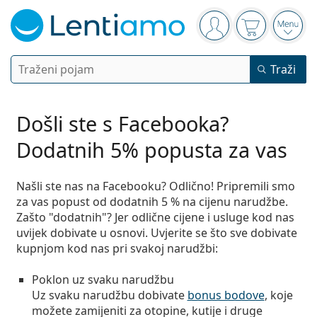
Navigacijska ploča
ste prijavljeni
Košarica je 
Otvor
Pretraga
Traži
Prijava
Web navigacija
Kontaktne leće
Došli ste s Facebooka?
Dodatnih 5% popusta za vas
Vrijeme nošenja
Otopine za leće
Tip
Dnevne
Našli ste nas na Facebooku? Odlično! Pripremili smo
Po vrsti
za vas
popust od dodatnih 5 % na cijenu narudžbe
.
Dioptrijske naočale
Marka
Sferične i asferične
Tjedne
Zašto "dodatnih"? Jer
odlične cijene i usluge
kod nas
Po volumenu
Višenamjenske
uvijek dobivate u osnovi. Uvjerite se što sve dobivate
Pribor
Acuvue
Torične za astigmatizam
Dvotjedne
Tip
Akcije
Ženske
Muške
Dječje
kupnjom kod nas pri svakoj narudžbi:
Sunčane naočale
Povoljniji paket
50 do 120 ml
Peroksidne
Inspiracija i savjeti
Otopine za leće
Biofinity
Multifokalne za prezbiopiju
Mjesečne
Namjena
Novi proizvodi
Poklon uz svaku narudžbu
Povoljna pakiranja po 2
225 do 500 ml
Bez konzervansa
Tip
Akcije
Ženske
Muške
Dječje
Sve kontaktne leće
Uz svaku narudžbu dobivate
bonus bodove
, koje
Kako kupovati leće online
Naočale
Kapi za oči
za plavo svjetlo
Dailies
Silikon-hidrogel
Marka
Tromjesečne
Dioptrijske naočale
Limitirano izdanje
možete zamijeniti za otopine, kutije i druge
Povoljna pakiranja po 3