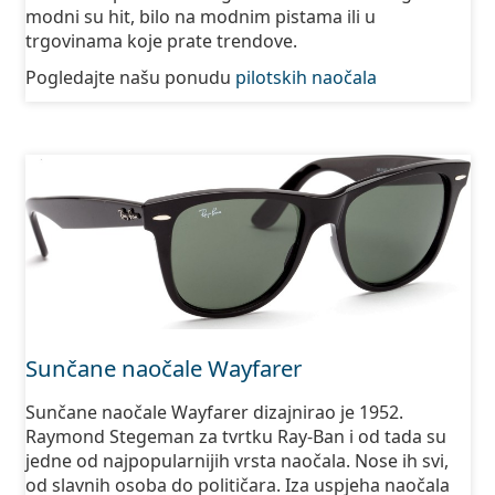
Persol
modni su hit, bilo na modnim pistama ili u
trgovinama koje prate trendove.
Prada
Pogledajte našu ponudu
pilotskih naočala
Sve marke sunčanih naočala
Sunčane naočale Wayfarer
Sunčane naočale Wayfarer dizajnirao je 1952.
Raymond Stegeman za tvrtku Ray-Ban i od tada su
jedne od najpopularnijih vrsta naočala. Nose ih svi,
od slavnih osoba do političara. Iza uspjeha naočala