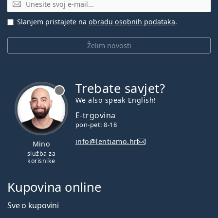
E-mail
Slanjem pristajete na
obradu osobnih podataka
.
Želim novosti
Trebate savjet?
je offline
We also speak English!
E-trgovina
pon-pet: 8-18
info@lentiamo.hr
Mino
služba za
korisnike
Kupovina online
Sve o kupovini