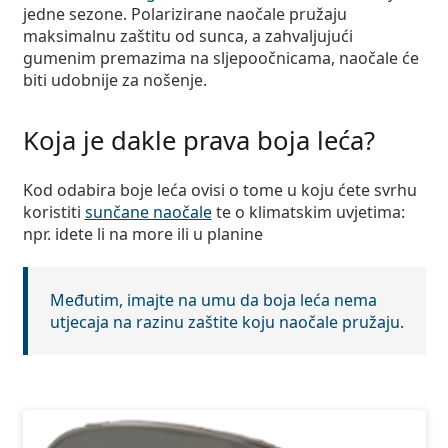
Persol
jedne sezone. Polarizirane naočale pružaju
maksimalnu zaštitu od sunca, a zahvaljujući
Prada
gumenim premazima na sljepoočnicama, naočale će
biti udobnije za nošenje.
Sve marke sunčanih naočala
Koja je dakle prava boja leća?
Kod odabira boje leća ovisi o tome u koju ćete svrhu
koristiti
sunčane naočale
te o klimatskim uvjetima:
npr. idete li na more ili u planine
Međutim, imajte na umu da boja leća nema
utjecaja na razinu zaštite koju naočale pružaju.