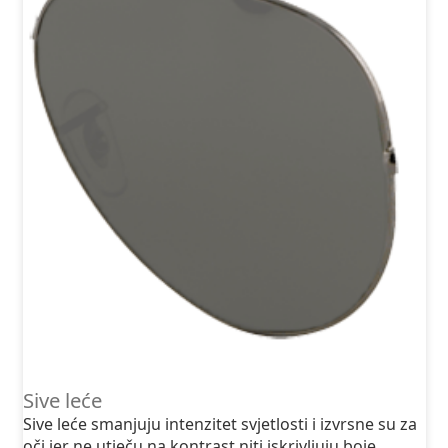
Sive leće
Sive leće smanjuju intenzitet svjetlosti i izvrsne su za
oči jer ne utječu na kontrast niti iskrivljuju boje.