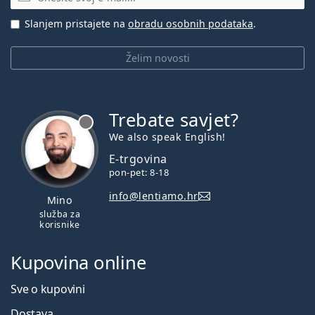
Slanjem pristajete na
obradu osobnih podataka
.
Želim novosti
Trebate savjet?
je offline
We also speak English!
E-trgovina
pon-pet: 8-18
info@lentiamo.hr
Mino
služba za
korisnike
Kupovina online
Sve o kupovini
Dostava