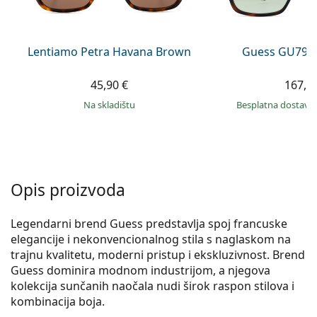
Persol
Prada
Lentiamo Petra Havana Brown
Guess GU7921
Sve marke sunčanih naočala
45,90 €
167,9
na skladištu
Besplatna dostava
Opis proizvoda
Legendarni brend Guess predstavlja spoj francuske
elegancije i nekonvencionalnog stila s naglaskom na
trajnu kvalitetu, moderni pristup i ekskluzivnost. Brend
Guess dominira modnom industrijom, a njegova
kolekcija sunčanih naočala nudi širok raspon stilova i
kombinacija boja.