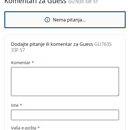
Komentari za Guess
GU7635 33F 57
Upotreba:
Moda
Kod:
GU7635 33F 57
Nema pitanja...
Dodajte pitanje ili komentar za Guess
GU7635
33F 57
Komentar
*
Ime
*
Vaša e-pošta
*