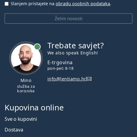
Slanjem pristajete na
obradu osobnih podataka
.
Želim novosti
Trebate savjet?
je online
We also speak English!
E-trgovina
pon-pet: 8-18
info@lentiamo.hr
Mino
služba za
korisnike
Kupovina online
Sve o kupovini
Dostava