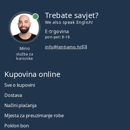
Trebate savjet?
je online
We also speak English!
E-trgovina
pon-pet: 8-18
info@lentiamo.hr
Mino
služba za
korisnike
Kupovina online
Sve o kupovini
Dostava
Načini plaćanja
Mjesta za preuzimanje robe
Poklon bon