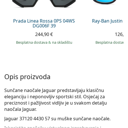
Persol
Prada
Prada Linea Rossa 0PS 04WS
Ray-Ban Justin 
DG006F 39
Sve marke sunčanih naočala
244,90 €
126,9
Besplatna dostava
&
na skladištu
Besplatna dostava
Opis proizvoda
Sunčane naočale Jaguar predstavljaju klasičnu
eleganciju i neponovljiv sportski stil. Osjećaj za
preciznost i pažljivost vidljiv je u svakom detalju
naočala Jaguar.
Jaguar 37120 4430 57
su muške sunčane naočale.