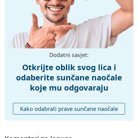
Širina:
140 mm
Dužina drškice:
145 mm
Širina mosta:
16 mm
Težina:
45 g
Prilagodljivi
Ne
Dodatni savjet:
jastučići za nos:
Dodaci
Otkrijte oblik svog lica i
Kutijica:
Da
odaberite sunčane naočale
Krpa za
Ne
koje mu odgovaraju
čišćenje:
Ostalo
Kako odabrati prave sunčane naočale
Spol:
Muške
Kategorija:
Sunčane naočale
Marka:
Jaguar