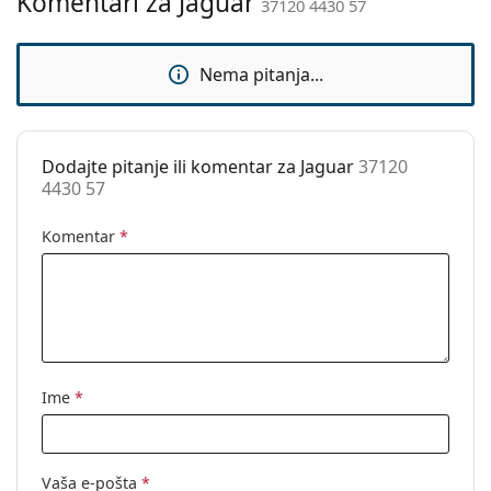
Komentari za Jaguar
37120 4430 57
Upotreba:
Moda
Kod:
37120 4430 57
Nema pitanja...
Dodajte pitanje ili komentar za Jaguar
37120
4430 57
Komentar
*
Ime
*
Vaša e-pošta
*