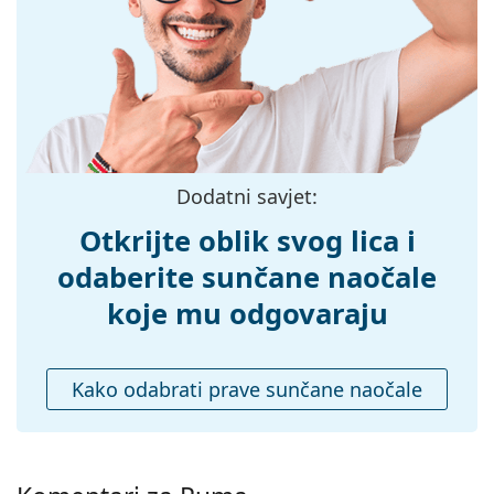
Širina:
140 mm
Dužina drškice:
145 mm
Širina mosta:
14 mm
Težina:
70 g
Prilagodljivi
Ne
Dodatni savjet:
jastučići za nos:
Otkrijte oblik svog lica i
Fleksibilni
Ne
zglob:
odaberite sunčane naočale
Dodaci
koje mu odgovaraju
Kutijica:
Ne
Krpa za
Ne
Kako odabrati prave sunčane naočale
čišćenje:
Ostalo
Spol:
Muške