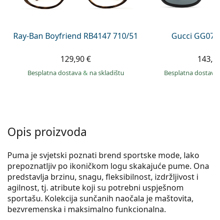
Persol
Prada
Ray-Ban Boyfriend RB4147 710/51
Gucci GG074
Sve marke sunčanih naočala
129,90 €
143,9
Besplatna dostava
&
na skladištu
Besplatna dostava
Opis proizvoda
Puma je svjetski poznati brend sportske mode, lako
prepoznatljiv po ikoničkom logu skakajuće pume. Ona
predstavlja brzinu, snagu, fleksibilnost, izdržljivost i
agilnost, tj. atribute koji su potrebni uspješnom
sportašu. Kolekcija sunčanih naočala je maštovita,
bezvremenska i maksimalno funkcionalna.