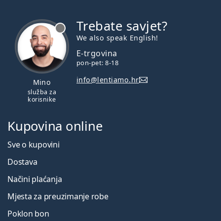
Trebate savjet?
je offline
We also speak English!
E-trgovina
pon-pet: 8-18
info@lentiamo.hr
Mino
služba za
korisnike
Kupovina online
Sve o kupovini
Dostava
Načini plaćanja
Mjesta za preuzimanje robe
Poklon bon