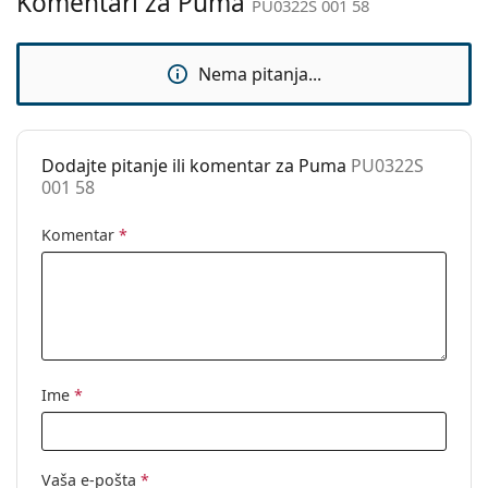
Komentari za Puma
Kategorija:
Sunčane naočale
PU0322S 001 58
Marka:
Puma
Nema pitanja...
Upotreba:
Moda
Kod:
PU0322S 001 58
Dodajte pitanje ili komentar za Puma
PU0322S
001 58
Komentar
*
Ime
*
Vaša e-pošta
*