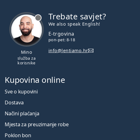
Trebate savjet?
je offline
We also speak English!
E-trgovina
pon-pet: 8-18
info@lentiamo.hr
Mino
služba za
korisnike
Kupovina online
Sve o kupovini
Dostava
Načini plaćanja
Mjesta za preuzimanje robe
Poklon bon