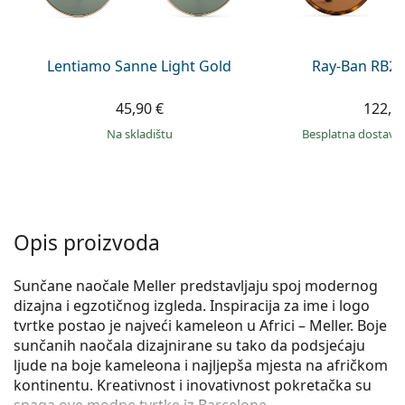
Persol
Prada
Lentiamo Sanne Light Gold
Ray-Ban RB21
Sve marke sunčanih naočala
45,90 €
122,9
na skladištu
Besplatna dostava
Opis proizvoda
Sunčane naočale Meller predstavljaju spoj modernog
dizajna i egzotičnog izgleda. Inspiracija za ime i logo
tvrtke postao je najveći kameleon u Africi – Meller. Boje
sunčanih naočala dizajnirane su tako da podsjećaju
ljude na boje kameleona i najljepša mjesta na afričkom
kontinentu. Kreativnost i inovativnost pokretačka su