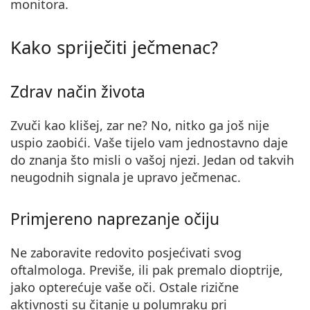
monitora.
Persol
Prada
Kako spriječiti ječmenac?
Sve marke sunčanih naočala
Zdrav način života
Zvuči kao klišej, zar ne? No, nitko ga još nije
uspio zaobići. Vaše tijelo vam jednostavno daje
do znanja što misli o vašoj njezi. Jedan od takvih
neugodnih signala je upravo ječmenac.
Primjereno naprezanje očiju
Ne zaboravite redovito posjećivati ​​svog
oftalmologa. Previše, ili pak premalo dioptrije,
jako opterećuje vaše oči. Ostale rizične
aktivnosti su čitanje u polumraku pri