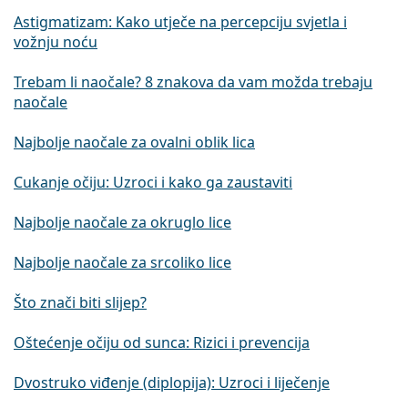
Astigmatizam: Kako utječe na percepciju svjetla i
vožnju noću
Trebam li naočale? 8 znakova da vam možda trebaju
naočale
Najbolje naočale za ovalni oblik lica
Cukanje očiju: Uzroci i kako ga zaustaviti
Najbolje naočale za okruglo lice
Najbolje naočale za srcoliko lice
Što znači biti slijep?
Oštećenje očiju od sunca: Rizici i prevencija
Dvostruko viđenje (diplopija): Uzroci i liječenje