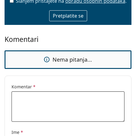
Slanjem pristajete na
obradu osobnih podataka
.
E-mail
Komentari
Nema pitanja...
Komentar
*
Ime
*