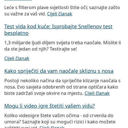
Leće s filterom plave svjetlosti štite oči; saznajte zašto
su važne za vaš vid.
Cijeli članak
Test vida kod kuće: Isprobajte Snellenov test
besplatno
1,3 milijarde ljudi diljem svijeta treba naočale. Mislite li
da ste jedan od njih? Testirajte se!
Cijeli članak
Kako spriječiti da vam naočale skliznu s nosa
Postoji nekoliko načina da spriječite klizanje naočala s
nosa. Evo savjeta odobrenih od strane optičara kako
biste zadržali svoje okvire na mjestu.
Cijeli članak
Mogu li video igre štetiti vašem vidu?
Koliko videoigre štete vašim očima - od crvenila do
umora? Saznajte koji su mogući rizici i kako možete
zaštititi svoj vid.
Cijeli članak