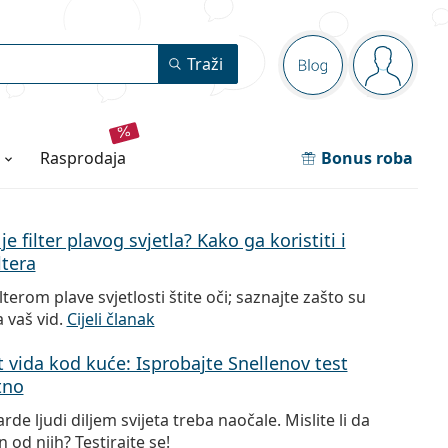
Navigacijska p
Traži
Blog
ste prija
rasprodaja
Bonus roba
je filter plavog svjetla? Kako ga koristiti i
ltera
ilterom plave svjetlosti štite oči; saznajte zašto su
 vaš vid.
Cijeli članak
t vida kod kuće: Isprobajte Snellenov test
tno
jarde ljudi diljem svijeta treba naočale. Mislite li da
n od njih? Testirajte se!