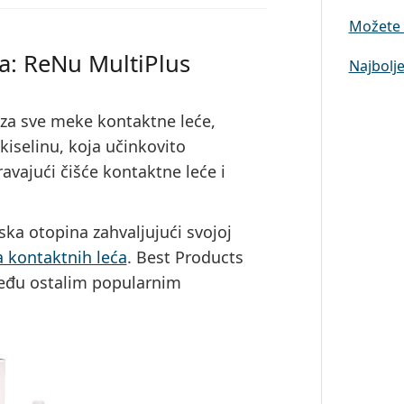
Možete l
a: ReNu MultiPlus
Najbolje
za sve meke kontaktne leće,
kiselinu, koja učinkovito
ravajući čišće kontaktne leće i
ka otopina zahvaljujući svojoj
a kontaktnih leća
. Best Products
među ostalim popularnim