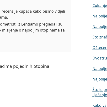
Cukanje 
 recenzije kupaca kako bismo vidjeli
Najbolje
nama.
ometristi iz Lentiamo pregledali su
Najbolje
no mišljenje o najboljim otopinama za
Što znači
Oštećenj
Dvostruk
acima pojedinih otopina i
Najbolje
Najbolje
Što je p
liječenj
Kako vam