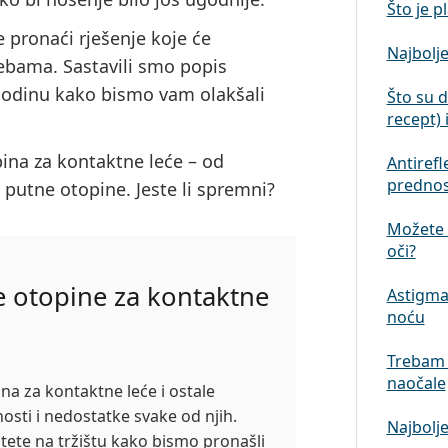
Što je p
e pronaći rješenje koje će
Najbolje
ebama. Sastavili smo popis
godinu
kako bismo vam olakšali
Što su 
recept) 
ina za kontaktne leće –⁠ od
Antirefl
prednos
e putne otopine. Jeste li spremni?
Možete l
oči?
e otopine za kontaktne
Astigmat
noću
Trebam 
naočale
ina za kontaktne leće i ostale
osti i nedostatke svake od njih.
Najbolje
tete na tržištu kako bismo pronašli