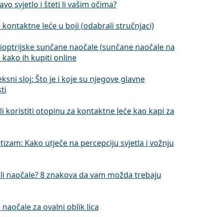
lavo svjetlo i šteti li vašim očima?
 kontaktne leće u boji (odabrali stručnjaci)
dioptrijske sunčane naočale (sunčane naočale na
i kako ih kupiti online
eksni sloj: Što je i koje su njegove glavne
ti
i koristiti otopinu za kontaktne leće kao kapi za
izam: Kako utječe na percepciju svjetla i vožnju
li naočale? 8 znakova da vam možda trebaju
 naočale za ovalni oblik lica