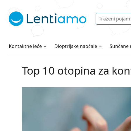
Pretraga
Prijava
Web navigacija
Otopine za leće
Sve o kupovini
Kontaktne leće
Dioptrijske naočale
Sunčane 
Top 10 otopina za kon