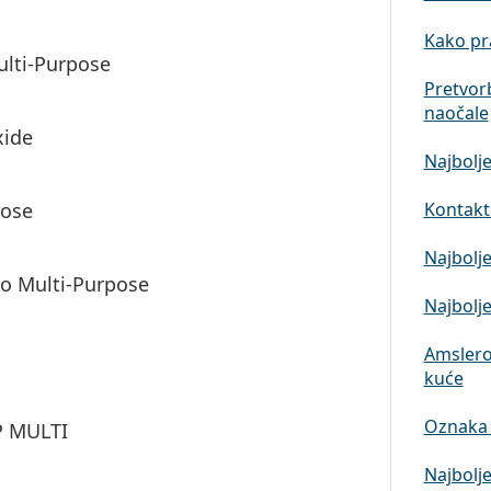
Kako pra
ulti-Purpose
Pretvor
naočale
xide
Najbolje
Kontaktn
pose
Najbolje
io Multi-Purpose
Najbolje
Amslero
kuće
Oznaka 
P MULTI
Najbolje