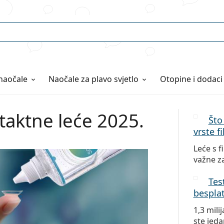
naočale
Naočale
za plavo svjetlo
Otopine i dodaci
taktne leće 2025.
Što 
vrste fi
Leće s f
važne za
Tes
bespla
1,3 mili
ste jeda