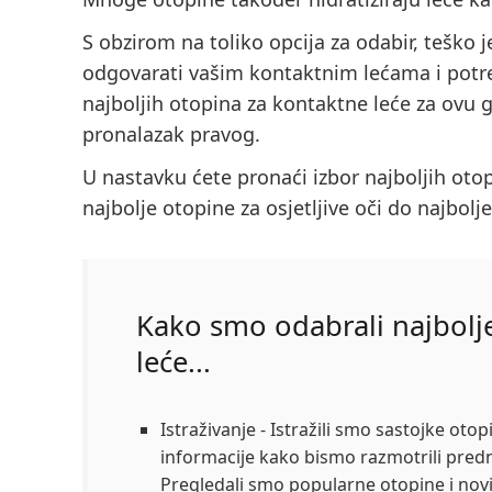
S obzirom na toliko opcija za odabir, teško j
odgovarati vašim kontaktnim lećama i potr
najboljih otopina za kontaktne leće za ovu 
pronalazak pravog.
U nastavku ćete pronaći izbor najboljih otop
najbolje otopine za osjetljive oči do najbolj
Kako smo odabrali najbolj
leće...
Istraživanje
- Istražili smo sastojke otop
informacije kako bismo razmotrili predn
Pregledali smo popularne otopine i novi