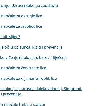
očiju: Uzroci i kako ga zaustaviti
 naočale za okruglo lice
 naočale za srcoliko lice
 biti slijep?
e očiju od sunca: Rizici i prevencija
o viđenje (diplopija): Uzroci i liječenje
 naočale za četvrtasto lice
 naočale za dijamantni oblik lica
rezbiopija (starosna dalekovidnost): Simptomi,
e i prevencija
 naočale trebaju stajati?