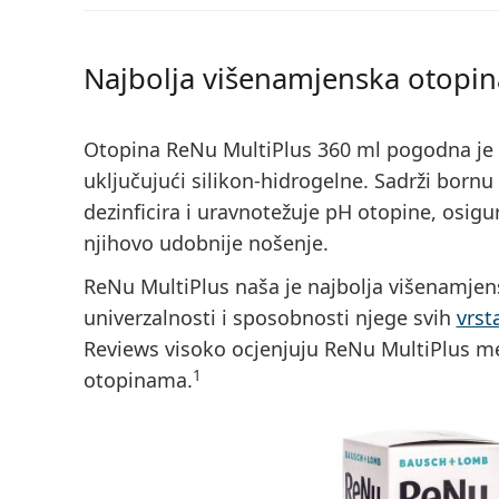
Najbolja višenamjenska otopin
Otopina ReNu MultiPlus 360 ml pogodna je 
uključujući silikon-hidrogelne. Sadrži bornu 
dezinficira i uravnotežuje pH otopine, osigu
njihovo udobnije nošenje.
ReNu MultiPlus naša je najbolja višenamjens
univerzalnosti i sposobnosti njege svih
vrst
Reviews visoko ocjenjuju ReNu MultiPlus 
1
otopinama.