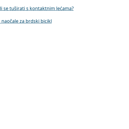
i se tuširati s kontaktnim lećama?
 naočale za brdski bicikl