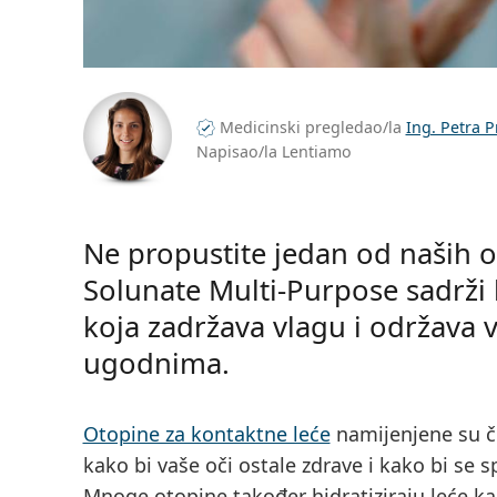
Medicinski pregledao/la
Ing. Petra 
Napisao/la Lentiamo
Ne propustite jedan od naših o
Solunate Multi-Purpose sadrži 
koja zadržava vlagu i održava v
ugodnima.
Otopine za kontaktne leće
namijenjene su či
kako bi vaše oči ostale zdrave i kako bi se s
Mnoge otopine također hidratiziraju leće ka