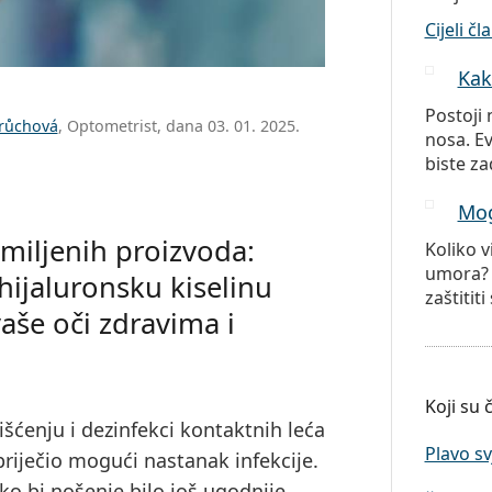
Cijeli čl
Kak
Postoji 
Průchová
, Optometrist, dana 03. 01. 2025.
nosa. E
biste za
Mog
miljenih proizvoda:
Koliko v
umora? S
hijaluronsku kiselinu
zaštititi
aše oči zdravima i
Koji su č
šćenju i dezinfekci kontaktnih leća
Plavo sv
priječio mogući nastanak infekcije.
ko bi nošenje bilo još ugodnije.