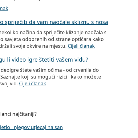
anak
o spriječiti da vam naočale skliznu s nosa
nekoliko načina da spriječite klizanje naočala s
vo savjeta odobrenih od strane optičara kako
držali svoje okvire na mjestu.
Cijeli članak
u li video igre štetiti vašem vidu?
ideoigre štete vašim očima - od crvenila do
aznajte koji su mogući rizici i kako možete
 svoj vid.
Cijeli članak
lanci najčitaniji?
jetlo i njegov utjecaj na san